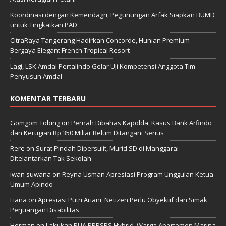
Koordinasi dengan Kemendagri, Pegunungan Arfak Siapkan BUMD
untuk Tingkatkan PAD
CitraRaya Tangerang Hadirkan Concorde, Hunian Premium
Bergaya Elegant French Tropical Resort
Lagi, LSK Amdal Pertalindo Gelar Uji Kompetensi Anggota Tim
Penyusun Amdal
KOMENTAR TERBARU
Gomgom Tobing
on
Pernah Dibahas Kapolda, Kasus Bank Arfindo
dan Kerugian Rp 350 Miliar Belum Ditangani Serius
Rere
on
Surat Pindah Dipersulit, Murid SD di Manggarai
Ditelantarkan Tak Sekolah
iwan suwana
on
Reyna Usman Apresiasi Program Unggulan Ketua
Umum Apindo
Liana
on
Apresiasi Putri Ariani, Netizen Perlu Obyektif dan Simak
Perjuangan Disabilitas
Herman
on
Lakukan RUA PPPSRS Hybrid, Warga Apartemen Marina