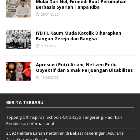
Mulai Dari Nol, Firnendi Buat Perumahan
Berbasis Syariah Tanpa Riba
26/01/2025
IYD III, Kaum Muda Katolik Diharapkan
Bangun Gereja dan Bangsa
01/07/2023
Apresiasi Putri Ariani, Netizen Perlu
Obyektif dan Simak Perjuangan Disabilitas
13/06/2023
BERITA TERBARU
Topping Off Inspirasi Schools-CitraRaya Tangerang, Hadirkan
Pendidikan Internasional
2.592 Hektare Lahan Pertanian di Bekasi Kekeringan, Asuransi
Atasi Kerugian Petani