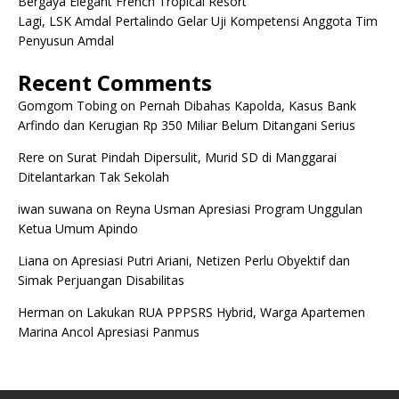
Bergaya Elegant French Tropical Resort
Lagi, LSK Amdal Pertalindo Gelar Uji Kompetensi Anggota Tim
Penyusun Amdal
Recent Comments
Gomgom Tobing
on
Pernah Dibahas Kapolda, Kasus Bank
Arfindo dan Kerugian Rp 350 Miliar Belum Ditangani Serius
Rere
on
Surat Pindah Dipersulit, Murid SD di Manggarai
Ditelantarkan Tak Sekolah
iwan suwana
on
Reyna Usman Apresiasi Program Unggulan
Ketua Umum Apindo
Liana
on
Apresiasi Putri Ariani, Netizen Perlu Obyektif dan
Simak Perjuangan Disabilitas
Herman
on
Lakukan RUA PPPSRS Hybrid, Warga Apartemen
Marina Ancol Apresiasi Panmus