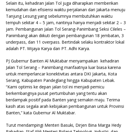
Selain itu, kehadiran Jalan Tol juga diharapkan memberikan
kemudahan dan efisiensi waktu perjalanan dari Jakarta menuju
Tanjung Lesung yang sebelumnya membutuhkan waktu
tempuh sekitar 4 – 5 jam, nantinya hanya menjadi sekitar 2 – 3
jam. Pembangunan Jalan Tol Serang-Panimbang Seksi Cileles –
Panimbang akan diikuti dengan pembangunan 18 jembatan, 3
underpass, dan 11 overpass. Bertindak selaku kontraktor lokal
adalah PT. Wijaya Karya dan PT. Adhi Karya.
PJ Gubernur Banten Al Muktabar menyampaikan kehadiran
Jalan Tol Serang – Panimbang manfaatnya luar biasa karena
untuk memperlancar konektivitas antara DKI Jakarta, Kota
Serang, Kabupaten Pandeglang hingga Kabupaten Lebak.
“Kami optimis ke depan jalan tol ini menjadi pemicu
berkembangnya pusat pertumbuhan yang tentu akan
berdampak positif pada Banten yang semakin maju. Terima
kasih atas segala arah kebijakan pembangunan untuk Provinsi
Banten,” kata Gubernur Al Muktabar.
Turut mendampingi Menteri Basuki, Dirjen Bina Marga Hedy
Rahadian, Staf Ahli Menteri Bidang Teknologi, Industri, dan