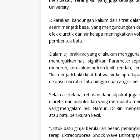
membesar,” terang Rini yang juga sebagai 
University.
Dikatakan, kandungan kalium dan sitrat dal
asam menjadi basa, yang menguntungkan dalam
efek diuretik dari air kelapa meningkatkan 
pembentuk batu.
Dalam uji praklinik yang dilakukan mengguna
menunjukkan hasil signifikan. Parameter sep
menurun, kerusakan nefron lebih rendah, sert
“Ini menjadi bukti kuat bahwa air kelapa da
dikonsumsi rutin satu hingga dua cangkir per 
Selain air kelapa, rebusan daun alpukat jug
diuretik dan antioksidan yang membantu menc
yang mengalami lesi. Namun, Dr Rini menga
atau batu berukuran kecil.
“Untuk batu ginjal berukuran besar, penanga
terapi Extracorporeal Shock Wave Lithotripsy