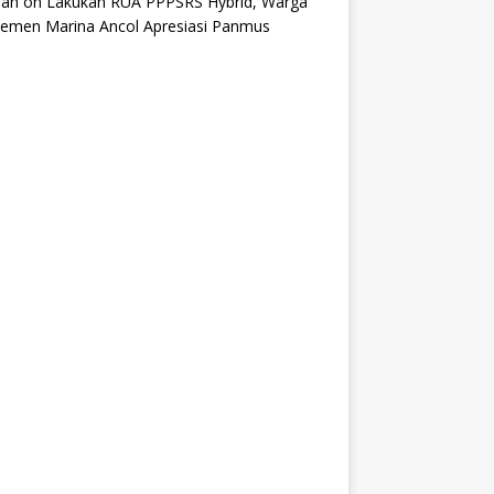
an
on
Lakukan RUA PPPSRS Hybrid, Warga
temen Marina Ancol Apresiasi Panmus