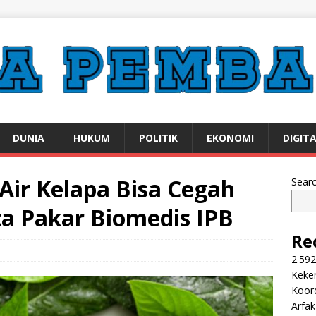
DUNIA
HUKUM
POLITIK
EKONOMI
DIGIT
Air Kelapa Bisa Cegah
Sear
ata Pakar Biomedis IPB
Re
2.592
Keker
Koor
Arfa