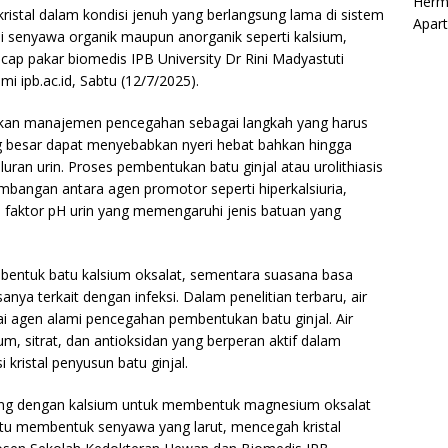
Herm
kristal dalam kondisi jenuh yang berlangsung lama di sistem
Apar
gai senyawa organik maupun anorganik seperti kalsium,
ucap pakar biomedis IPB University Dr Rini Madyastuti
i ipb.ac.id, Sabtu (12/7/2025).
ikan manajemen pencegahan sebagai langkah yang harus
ang besar dapat menyebabkan nyeri hebat bahkan hingga
luran urin. Proses pembentukan batu ginjal atau urolithiasis
mbangan antara agen promotor seperti hiperkalsiuria,
 faktor pH urin yang memengaruhi jenis batuan yang
bentuk batu kalsium oksalat, sementara suasana basa
anya terkait dengan infeksi. Dalam penelitian terbaru, air
gai agen alami pencegahan pembentukan batu ginjal. Air
, sitrat, dan antioksidan yang berperan aktif dalam
kristal penyusun batu ginjal.
ng dengan kalsium untuk membentuk magnesium oksalat
ntu membentuk senyawa yang larut, mencegah kristal