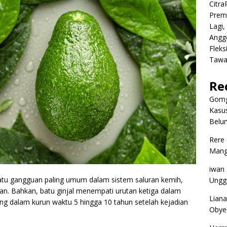
Citr
Premi
Lagi,
Angg
Fleks
Tawa
Re
Gomg
Kasus
Belum
Rere
Mangg
iwan
atu gangguan paling umum dalam sistem saluran kemih,
Ungg
. Bahkan, batu ginjal menempati urutan ketiga dalam
Liana
ng dalam kurun waktu 5 hingga 10 tahun setelah kejadian
Obyek