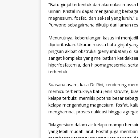
“Batu ginjal terbentuk dari akumulasi massa 
urinari. Kristal ini dapat mengandung berba
magnesium, fosfat, dan sel-sel yang luruh,” 
Purwono sebagaimana dikutip dari laman resm
Menurutnya, keberulangan kasus ini menjad
diprioritaskan. Ukuran massa batu ginjal y
pingsan akibat obstruksi (penyumbatan) di sa
sangat kompleks yang melibatkan ketidaksei
hiperfosfatemia, dan hipomagnesemia, serta
terbentuk.
Suasana asam, kata Dr Rini, cenderung mem
memicu terbentuknya batu jenis struvite, bias
kelapa terbukti memiliki potensi besar seba
kelapa mengandung magnesium, fosfat, kalium
menghambat proses nukleasi hingga agregasi 
“Magnesium dalam air kelapa mampu bersai
yang lebih mudah larut. Fosfat juga memba