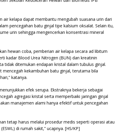
dosen Sekolah Kedokteran Hewan dan Biomedis IPB
am air kelapa dapat membantu mengubah suasana urin dari
 pencegahan batu ginjal tipe kalsium oksalat. Selain itu,
volume urin sehingga mengencerkan konsentrasi mineral
kan hewan coba, pemberian air kelapa secara ad libitum
erti kadar Blood Urea Nitrogen (BUN) dan kreatinin
a tidak ditemukan endapan kristal dalam tubulus ginjal.
pat mencegah kekambuhan batu ginjal, terutama bila
hari,” katanya.
a menunjukkan efek serupa. Ekstraknya bekerja sebagai
egah agregasi kristal serta memperbaiki jaringan ginjal
takan manajemen alami hanya efektif untuk pencegahan
nan tetap harus melalui prosedur medis seperti operasi atau
 (ESWL) di rumah sakit,” ucapnya. [HS/KP]