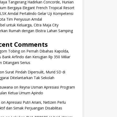
aRaya Tangerang Hadirkan Concorde, Hunian
um Bergaya Elegant French Tropical Resort
 LSK Amdal Pertalindo Gelar Uji Kompetensi
ota Tim Penyusun Amdal
ibel untuk Keluarga, Citra Maja City
rkan Rumah dengan Ekstra Lahan Samping
cent Comments
om Tobing
on
Pernah Dibahas Kapolda,
 Bank Arfindo dan Kerugian Rp 350 Miliar
 Ditangani Serius
on
Surat Pindah Dipersulit, Murid SD di
arai Ditelantarkan Tak Sekolah
 suwana
on
Reyna Usman Apresiasi Program
ulan Ketua Umum Apindo
on
Apresiasi Putri Ariani, Netizen Perlu
tif dan Simak Perjuangan Disabilitas