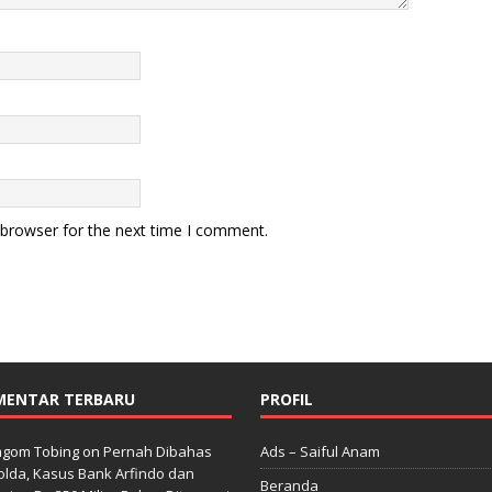
 browser for the next time I comment.
MENTAR TERBARU
PROFIL
gom Tobing
on
Pernah Dibahas
Ads – Saiful Anam
lda, Kasus Bank Arfindo dan
Beranda