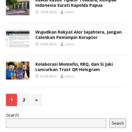
Indonesia Surati Kapolda Papua
10/08/2024
editor
Wujudkan Rakyat Alor Sejahtera, Jangan
Calonkan Pemimpin Koruptor
04/08/2024
editor
Kolaborasi Momofin, RRQ, dan Si Juki
Luncurkan Trust QR Hologram
02/08/2024
editor
1
2
»
Search
Search