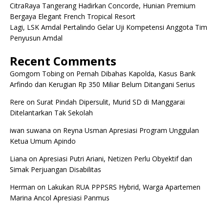
CitraRaya Tangerang Hadirkan Concorde, Hunian Premium
Bergaya Elegant French Tropical Resort
Lagi, LSK Amdal Pertalindo Gelar Uji Kompetensi Anggota Tim
Penyusun Amdal
Recent Comments
Gomgom Tobing
on
Pernah Dibahas Kapolda, Kasus Bank
Arfindo dan Kerugian Rp 350 Miliar Belum Ditangani Serius
Rere
on
Surat Pindah Dipersulit, Murid SD di Manggarai
Ditelantarkan Tak Sekolah
iwan suwana
on
Reyna Usman Apresiasi Program Unggulan
Ketua Umum Apindo
Liana
on
Apresiasi Putri Ariani, Netizen Perlu Obyektif dan
Simak Perjuangan Disabilitas
Herman
on
Lakukan RUA PPPSRS Hybrid, Warga Apartemen
Marina Ancol Apresiasi Panmus