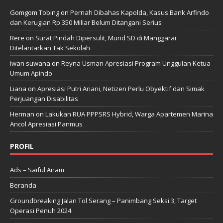
Gomgom Tobing
on
Pernah Dibahas Kapolda, Kasus Bank Arfindo
dan Kerugian Rp 350 Miliar Belum Ditangani Serius
Rere
on
Surat Pindah Dipersulit, Murid SD di Manggarai
Ditelantarkan Tak Sekolah
iwan suwana
on
Reyna Usman Apresiasi Program Unggulan Ketua
Umum Apindo
Liana
on
Apresiasi Putri Ariani, Netizen Perlu Obyektif dan Simak
Perjuangan Disabilitas
Herman
on
Lakukan RUA PPPSRS Hybrid, Warga Apartemen Marina
Ancol Apresiasi Panmus
PROFIL
Ads – Saiful Anam
Beranda
Groundbreaking Jalan Tol Serang – Panimbang Seksi 3, Target
Operasi Penuh 2024