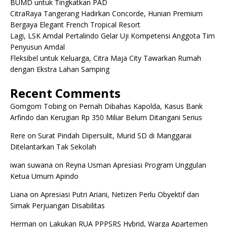
BUMD untuk Tingkatkan PAD
CitraRaya Tangerang Hadirkan Concorde, Hunian Premium
Bergaya Elegant French Tropical Resort
Lagi, LSK Amdal Pertalindo Gelar Uji Kompetensi Anggota Tim
Penyusun Amdal
Fleksibel untuk Keluarga, Citra Maja City Tawarkan Rumah
dengan Ekstra Lahan Samping
Recent Comments
Gomgom Tobing
on
Pernah Dibahas Kapolda, Kasus Bank
Arfindo dan Kerugian Rp 350 Miliar Belum Ditangani Serius
Rere
on
Surat Pindah Dipersulit, Murid SD di Manggarai
Ditelantarkan Tak Sekolah
iwan suwana
on
Reyna Usman Apresiasi Program Unggulan
Ketua Umum Apindo
Liana
on
Apresiasi Putri Ariani, Netizen Perlu Obyektif dan
Simak Perjuangan Disabilitas
Herman
on
Lakukan RUA PPPSRS Hybrid, Warga Apartemen