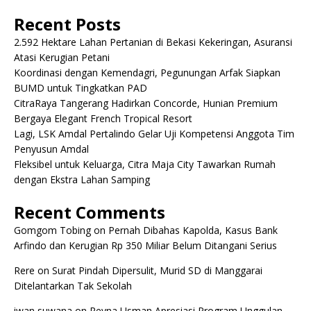
Recent Posts
2.592 Hektare Lahan Pertanian di Bekasi Kekeringan, Asuransi
Atasi Kerugian Petani
Koordinasi dengan Kemendagri, Pegunungan Arfak Siapkan
BUMD untuk Tingkatkan PAD
CitraRaya Tangerang Hadirkan Concorde, Hunian Premium
Bergaya Elegant French Tropical Resort
Lagi, LSK Amdal Pertalindo Gelar Uji Kompetensi Anggota Tim
Penyusun Amdal
Fleksibel untuk Keluarga, Citra Maja City Tawarkan Rumah
dengan Ekstra Lahan Samping
Recent Comments
Gomgom Tobing
on
Pernah Dibahas Kapolda, Kasus Bank
Arfindo dan Kerugian Rp 350 Miliar Belum Ditangani Serius
Rere
on
Surat Pindah Dipersulit, Murid SD di Manggarai
Ditelantarkan Tak Sekolah
iwan suwana
on
Reyna Usman Apresiasi Program Unggulan