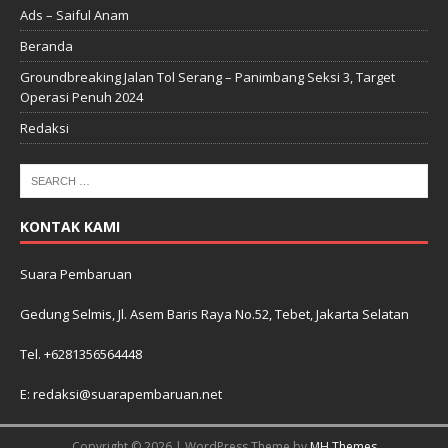
Ads – Saiful Anam
Beranda
Groundbreaking Jalan Tol Serang – Panimbang Seksi 3, Target
Operasi Penuh 2024
Redaksi
KONTAK KAMI
Suara Pembaruan
Gedung Selmis, Jl. Asem Baris Raya No.52, Tebet, Jakarta Selatan
Tel. +6281356564448
E: redaksi@suarapembaruan.net
Copyright © 2026 | WordPress Theme by
MH Themes