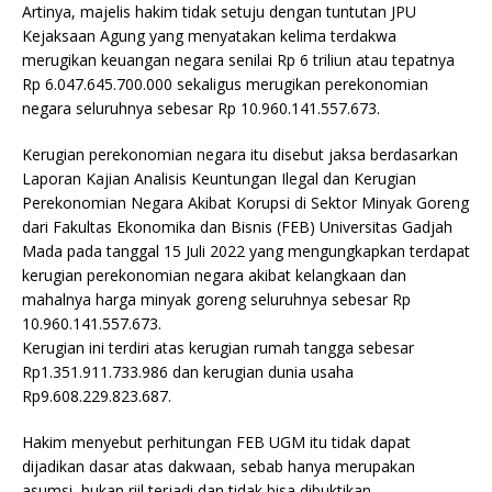
Artinya, majelis hakim tidak setuju dengan tuntutan JPU
Kejaksaan Agung yang menyatakan kelima terdakwa
merugikan keuangan negara senilai Rp 6 triliun atau tepatnya
Rp 6.047.645.700.000 sekaligus merugikan perekonomian
negara seluruhnya sebesar Rp 10.960.141.557.673.
Kerugian perekonomian negara itu disebut jaksa berdasarkan
Laporan Kajian Analisis Keuntungan Ilegal dan Kerugian
Perekonomian Negara Akibat Korupsi di Sektor Minyak Goreng
dari Fakultas Ekonomika dan Bisnis (FEB) Universitas Gadjah
Mada pada tanggal 15 Juli 2022 yang mengungkapkan terdapat
kerugian perekonomian negara akibat kelangkaan dan
mahalnya harga minyak goreng seluruhnya sebesar Rp
10.960.141.557.673.
Kerugian ini terdiri atas kerugian rumah tangga sebesar
Rp1.351.911.733.986 dan kerugian dunia usaha
Rp9.608.229.823.687.
Hakim menyebut perhitungan FEB UGM itu tidak dapat
dijadikan dasar atas dakwaan, sebab hanya merupakan
asumsi, bukan riil terjadi dan tidak bisa dibuktikan.