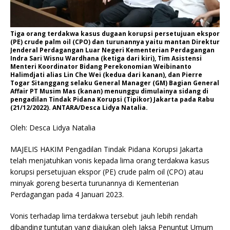
Tiga orang terdakwa kasus dugaan korupsi persetujuan ekspor
(PE) crude palm oil (CPO) dan turunannya yaitu mantan Direktur
Jenderal Perdagangan Luar Negeri Kementerian Perdagangan
Indra Sari Wisnu Wardhana (ketiga dari kiri), Tim Asistensi
Menteri Koordinator Bidang Perekonomian Weibinanto
Halimdjati alias Lin Che Wei (kedua dari kanan), dan Pierre
Togar Sitanggang selaku General Manager (GM) Bagian General
Affair PT Musim Mas (kanan) menunggu dimulainya sidang di
pengadilan Tindak Pidana Korupsi (Tipikor) Jakarta pada Rabu
(21/12/2022). ANTARA/Desca Lidya Natalia.
Oleh: Desca Lidya Natalia
MAJELIS HAKIM Pengadilan Tindak Pidana Korupsi Jakarta
telah menjatuhkan vonis kepada lima orang terdakwa kasus
korupsi persetujuan ekspor (PE) crude palm oil (CPO) atau
minyak goreng beserta turunannya di Kementerian
Perdagangan pada 4 Januari 2023.
Vonis terhadap lima terdakwa tersebut jauh lebih rendah
dibanding tuntutan yang diajukan oleh Jaksa Penuntut Umum