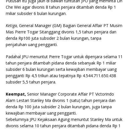
Putusan itu juga jauh di bawah tuntutan JPU yang meminta Lin
Che Wei agar divonis 8 tahun penjara ditambah denda Rp 1
miliar subsider 6 bulan kurungan.
Ketiga,
General Manager (GM) Bagian General Affair PT Musim
Mas Pierre Togar Sitanggang divonis 1,5 tahun penjara dan
denda Rp100 juta subsider 2 bulan kurungan, tanpa
penjatuhan uang pengganti.
Padahal JPU menuntut Pierre Togar untuk dipenjara selama 11
tahun penjara ditambah pidana denda sebanyak Rp 1 miliar
subsider 6 bulan kurungan serta kewajiban membayar uang
pengganti Rp 4,5 triliun atau tepatnya Rp 4.544.711.650.438
subsider 5,5 tahun penjara.
Keempat
,
Senior Manager Corporate Affair PT Victorindo
Alam Lestari Stanley Ma divonis 1 (satu) tahun penjara dan
denda Rp 100 juta subsider 2 bulan kurungan, juga tanpa
kewajiban membayar uang pengganti.
Sebelumnya JPU Kejaksaan Agung menuntut Stanley Ma untuk
divonis selama 10 tahun penjara ditambah pidana denda Rp 1