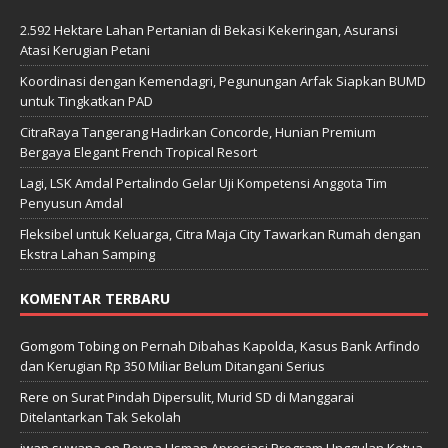
2.592 Hektare Lahan Pertanian di Bekasi Kekeringan, Asuransi
Atasi Kerugian Petani
Koordinasi dengan Kemendagri, Pegunungan Arfak Siapkan BUMD
untuk Tingkatkan PAD
CitraRaya Tangerang Hadirkan Concorde, Hunian Premium
Bergaya Elegant French Tropical Resort
Lagi, LSK Amdal Pertalindo Gelar Uji Kompetensi Anggota Tim
Penyusun Amdal
Fleksibel untuk Keluarga, Citra Maja City Tawarkan Rumah dengan
Ekstra Lahan Samping
KOMENTAR TERBARU
Gomgom Tobing
on
Pernah Dibahas Kapolda, Kasus Bank Arfindo
dan Kerugian Rp 350 Miliar Belum Ditangani Serius
Rere
on
Surat Pindah Dipersulit, Murid SD di Manggarai
Ditelantarkan Tak Sekolah
iwan suwana
on
Reyna Usman Apresiasi Program Unggulan Ketua