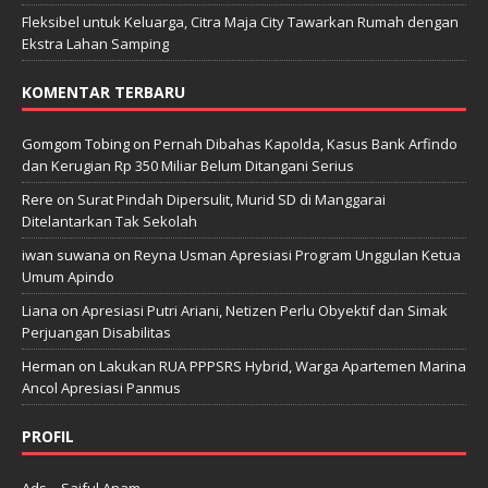
Fleksibel untuk Keluarga, Citra Maja City Tawarkan Rumah dengan
Ekstra Lahan Samping
KOMENTAR TERBARU
Gomgom Tobing
on
Pernah Dibahas Kapolda, Kasus Bank Arfindo
dan Kerugian Rp 350 Miliar Belum Ditangani Serius
Rere
on
Surat Pindah Dipersulit, Murid SD di Manggarai
Ditelantarkan Tak Sekolah
iwan suwana
on
Reyna Usman Apresiasi Program Unggulan Ketua
Umum Apindo
Liana
on
Apresiasi Putri Ariani, Netizen Perlu Obyektif dan Simak
Perjuangan Disabilitas
Herman
on
Lakukan RUA PPPSRS Hybrid, Warga Apartemen Marina
Ancol Apresiasi Panmus
PROFIL
Ads – Saiful Anam