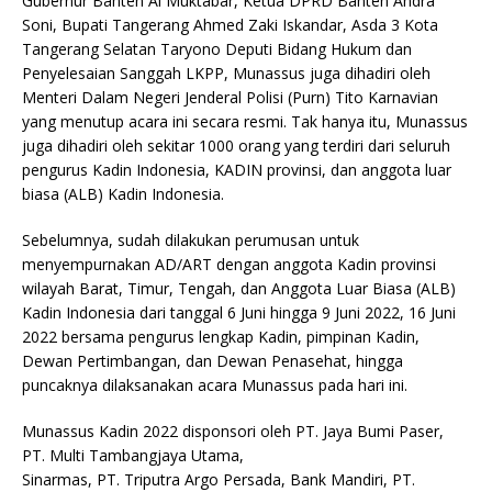
Gubernur Banten Al Muktabar, Ketua DPRD Banten Andra
Soni, Bupati Tangerang Ahmed Zaki Iskandar, Asda 3 Kota
Tangerang Selatan Taryono Deputi Bidang Hukum dan
Penyelesaian Sanggah LKPP, Munassus juga dihadiri oleh
Menteri Dalam Negeri Jenderal Polisi (Purn) Tito Karnavian
yang menutup acara ini secara resmi. Tak hanya itu, Munassus
juga dihadiri oleh sekitar 1000 orang yang terdiri dari seluruh
pengurus Kadin Indonesia, KADIN provinsi, dan anggota luar
biasa (ALB) Kadin Indonesia.
Sebelumnya, sudah dilakukan perumusan untuk
menyempurnakan AD/ART dengan anggota Kadin provinsi
wilayah Barat, Timur, Tengah, dan Anggota Luar Biasa (ALB)
Kadin Indonesia dari tanggal 6 Juni hingga 9 Juni 2022, 16 Juni
2022 bersama pengurus lengkap Kadin, pimpinan Kadin,
Dewan Pertimbangan, dan Dewan Penasehat, hingga
puncaknya dilaksanakan acara Munassus pada hari ini.
Munassus Kadin 2022 disponsori oleh PT. Jaya Bumi Paser,
PT. Multi Tambangjaya Utama,
Sinarmas, PT. Triputra Argo Persada, Bank Mandiri, PT.