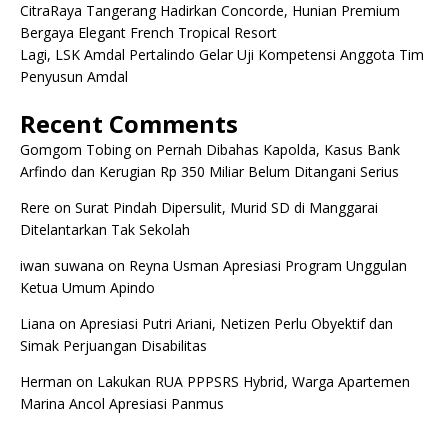
CitraRaya Tangerang Hadirkan Concorde, Hunian Premium
Bergaya Elegant French Tropical Resort
Lagi, LSK Amdal Pertalindo Gelar Uji Kompetensi Anggota Tim
Penyusun Amdal
Recent Comments
Gomgom Tobing
on
Pernah Dibahas Kapolda, Kasus Bank
Arfindo dan Kerugian Rp 350 Miliar Belum Ditangani Serius
Rere
on
Surat Pindah Dipersulit, Murid SD di Manggarai
Ditelantarkan Tak Sekolah
iwan suwana
on
Reyna Usman Apresiasi Program Unggulan
Ketua Umum Apindo
Liana
on
Apresiasi Putri Ariani, Netizen Perlu Obyektif dan
Simak Perjuangan Disabilitas
Herman
on
Lakukan RUA PPPSRS Hybrid, Warga Apartemen
Marina Ancol Apresiasi Panmus