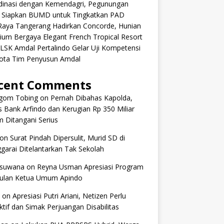
dinasi dengan Kemendagri, Pegunungan
k Siapkan BUMD untuk Tingkatkan PAD
aRaya Tangerang Hadirkan Concorde, Hunian
um Bergaya Elegant French Tropical Resort
 LSK Amdal Pertalindo Gelar Uji Kompetensi
ota Tim Penyusun Amdal
cent Comments
om Tobing
on
Pernah Dibahas Kapolda,
 Bank Arfindo dan Kerugian Rp 350 Miliar
 Ditangani Serius
on
Surat Pindah Dipersulit, Murid SD di
arai Ditelantarkan Tak Sekolah
 suwana
on
Reyna Usman Apresiasi Program
ulan Ketua Umum Apindo
on
Apresiasi Putri Ariani, Netizen Perlu
tif dan Simak Perjuangan Disabilitas