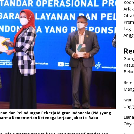
Koor
Arfa
Citr
Premi
Lagi,
Angg
Re
Gomg
Kasus
Belum
Rere
Mangg
iwan
Ungg
an dan Pelindungan Pekerja Migran Indonesia (PMI) yang
Liana
dharma Kementerian Ketenagakerjaan Jakarta, Rabu
Obyek