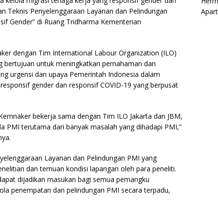
 kelola migrasi tenaga kerja yang responsif gender dan
Herm
uan Teknis Penyelenggaraan Layanan dan Pelindungan
Apar
sif Gender” di Ruang Tridharma Kementerian
ker dengan Tim International Labour Organization (ILO)
ang bertujuan untuk meningkatkan pemahaman dan
ng urgensi dan upaya Pemerintah Indonesia dalam
a responsif gender dan responsif COVID-19 yang berpusat
 Kemnaker bekerja sama dengan Tim ILO Jakarta dan JBM,
a PMI terutama dari banyak masalah yang dihadapi PMI,”
nya.
yelenggaraan Layanan dan Pelindungan PMI yang
nelitian dan temuan kondisi lapangan oleh para peneliti.
 dapat dijadikan masukan bagi semua pemangku
lola penempatan dan pelindungan PMI secara terpadu,