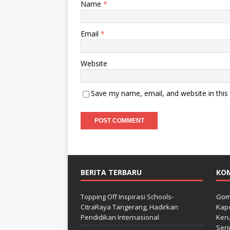
Name
*
Email
*
Website
Save my name, email, and website in this
BERITA TERBARU
KO
Topping Off Inspirasi Schools-
Gom
CitraRaya Tangerang, Hadirkan
Kapo
Pendidikan Internasional
Keru
Seri