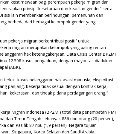
ikan keistimewaan bagi perempuan pekerja migran dan
menerapkan prinsip “kesetaraan dan keadilan gender” serta
i sisi lain memberikan perlindungan, pemenuhan dan
ang berbeda dari berbagai kelompok gender yang
n pekerja migran berkontribusi positif untuk
kerja migran merupakan kelompok yang paling rentan
 pelanggaran hak ketenagakerjaan. Data Crisis Center BP2MI
rima 12.508 kasus pengaduan, dengan mayoritas diadukan
apal (ABK).
erkait kasus pelanggaran hak asasi manusia, eksploitasi
yang panjang, bekerja tidak sesuai dengan kontrak kerja,
ehan, kekerasan, dan tindak pidana perdagangan orang,”
ekerja Migran Indonesa (BP2MI) total data penempatan PMI
opa dan Timur Tengah sebanyak 886 ribu orang (20 persen),
ika dan Pasifik 87 ribu (1,9 persen). Negara tujuan
an, Singapura, Korea Selatan dan Saudi Arabia.