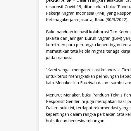
JAKARTA, SP
– Dalam rangka melakukan tata
responsif Covid-19, diluncurkan buku “Pand
Pekerja Migran Indonesia (PMI) yang Respon
Ketenagakerjaan Jakarta, Rabu (30/3/2022).
Buku panduan ini hasil kolaborasi Tim Kemna
Jakarta dan Jaringan Buruh Migran (JBM) y
komitmen para pemangku kepentingan tenta
memastikan tata kelola migrasi tenaga kerj
pada manusia.
“Kami sangat mengapresiasi kolaborasi Tim
untuk terus meningkatkan pelindungan kepad
kata Menaker Ida Fauziyah dalam sambutan
Menurut Menaker, buku Panduan Teknis Pen
Responsif Gender ini juga merupakan hasil pe
Dalam buku ini, terdapat rekomendasi yang
kepentingan dalam rangka perbaikan tata ke
holistik dan berkesinambungan.