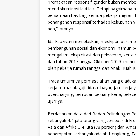
“Pemaknaan responsif gender bukan member
mendiskriminasi laki-laki. Tetapi bagaimana 
persamaan hak bagi semua pekerja migran. D
penanganan responsif terhadap kebutuhan y
ada,”katanya.
Ida Fauziyah menjelaskan, meskipun perempua
pembangunan sosial dan ekonomi, namun pe
mengalami eksploitasi dan pelecehan, serta
dari tahun 2017 hingga Oktober 2019, mene
oleh pekerja rumah tangga dan Anak Buah K
“Pada umumnya permasalahan yang diadukan t
kerja termasuk gaji tidak dibayar, jam kerja 
overcharging, penipuan peluang kerja, pelec
ujarnya.
Berdasarkan data dari Badan Pelindungan P
sebanyak 4,4 juta orang yang tersebar di Er
Asia dan Afrika 3,4 juta (78 persen) dan Amer
penempatan terbanyak adalah Hongkong, Taiw