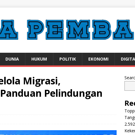
DUNIA
HUKUM
POLITIK
EKONOMI
DIGIT
lola Migrasi,
Sear
 Panduan Pelindungan
Re
Toppi
Tange
2.592
Keker