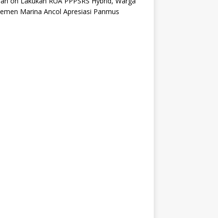
an
on
Lakukan RUA PPPSRS Hybrid, Warga
temen Marina Ancol Apresiasi Panmus