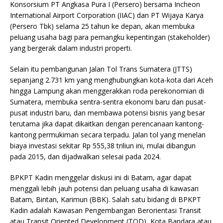
Konsorsium PT Angkasa Pura I (Persero) bersama Incheon
International Airport Corporation (IIAC) dan PT Wijaya Karya
(Persero Tbk) selama 25 tahun ke depan, akan membuka
peluang usaha bagi para pemangku kepentingan (stakeholder)
yang bergerak dalam industri properti.
Selain itu pembangunan Jalan Tol Trans Sumatera (JTTS)
sepanjang 2.731 km yang menghubungkan kota-kota dari Aceh
hingga Lampung akan menggerakkan roda perekonomian di
Sumatera, membuka sentra-sentra ekonomi baru dan pusat-
pusat industri baru, dan membawa potensi bisnis yang besar
terutama jika dapat dikaitkan dengan perencanaan kantong-
kantong permukiman secara terpadu. Jalan tol yang menelan
biaya investasi sekitar Rp 555,38 triliun ini, mulai dibangun
pada 2015, dan dijadwalkan selesai pada 2024.
BPKPT Kadin menggelar diskusi ini di Batam, agar dapat
menggali lebih jauh potensi dan peluang usaha di kawasan
Batam, Bintan, Karimun (BBK). Salah satu bidang di BPKPT
Kadin adalah Kawasan Pengembangan Berorientasi Transit
atau Transit Oriented Development (TOD), Kota Bandara atau