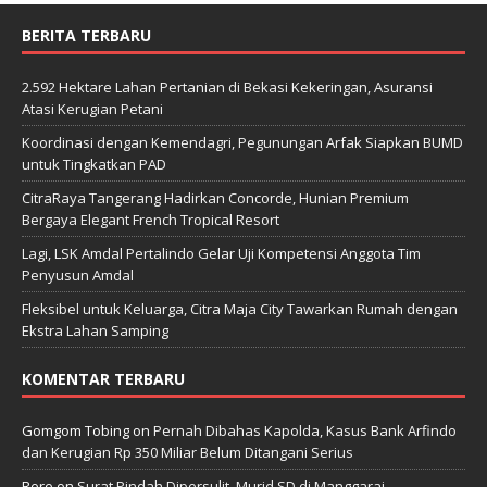
BERITA TERBARU
2.592 Hektare Lahan Pertanian di Bekasi Kekeringan, Asuransi
Atasi Kerugian Petani
Koordinasi dengan Kemendagri, Pegunungan Arfak Siapkan BUMD
untuk Tingkatkan PAD
CitraRaya Tangerang Hadirkan Concorde, Hunian Premium
Bergaya Elegant French Tropical Resort
Lagi, LSK Amdal Pertalindo Gelar Uji Kompetensi Anggota Tim
Penyusun Amdal
Fleksibel untuk Keluarga, Citra Maja City Tawarkan Rumah dengan
Ekstra Lahan Samping
KOMENTAR TERBARU
Gomgom Tobing
on
Pernah Dibahas Kapolda, Kasus Bank Arfindo
dan Kerugian Rp 350 Miliar Belum Ditangani Serius
Rere
on
Surat Pindah Dipersulit, Murid SD di Manggarai