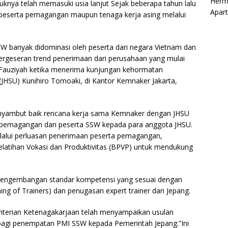
Herm
knya telah memasuki usia lanjut Sejak beberapa tahun lalu
Apar
eserta pemagangan maupun tenaga kerja asing melalui
W banyak didominasi oleh peserta dari negara Vietnam dan
ergeseran trend penerimaan dari perusahaan yang mulai
a Fauziyah ketika menerima kunjungan kehormatan
(JHSU) Kunihiro Tomoaki, di Kantor Kemnaker Jakarta,
nyambut baik rencana kerja sama Kemnaker dengan JHSU
pemagangan dan peserta SSW kepada para anggota JHSU.
elalui perluasan penerimaan peserta pemagangan,
latihan Vokasi dan Produktivitas (BPVP) untuk mendukung
i pengembangan standar kompetensi yang sesuai dengan
ing of Trainers) dan penugasan expert trainer dari Jepang.
terian Ketenagakarjaan telah menyampaikan usulan
) bagi penempatan PMI SSW kepada Pemerintah Jepang.”Ini