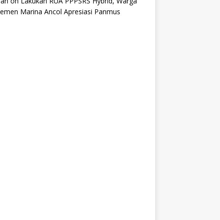
an
on
Lakukan RUA PPPSRS Hybrid, Warga
temen Marina Ancol Apresiasi Panmus