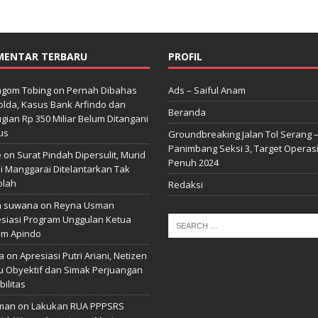
MENTAR TERBARU
PROFIL
gom Tobing
on
Pernah Dibahas
Ads – Saiful Anam
lda, Kasus Bank Arfindo dan
Beranda
gian Rp 350 Miliar Belum Ditangani
us
Groundbreaking Jalan Tol Serang 
Panimbang Seksi 3, Target Operas
e
on
Surat Pindah Dipersulit, Murid
Penuh 2024
i Manggarai Ditelantarkan Tak
olah
Redaksi
n suwana
on
Reyna Usman
siasi Program Unggulan Ketua
m Apindo
a
on
Apresiasi Putri Ariani, Netizen
u Obyektif dan Simak Perjuangan
bilitas
man
on
Lakukan RUA PPPSRS