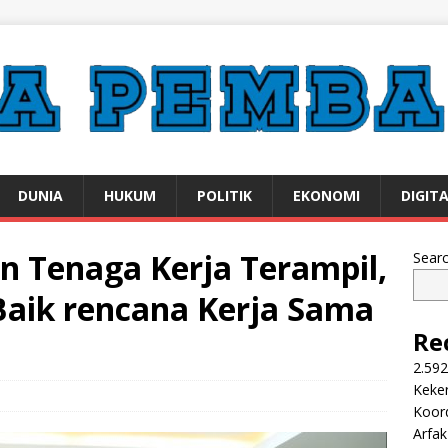
DUNIA
HUKUM
POLITIK
EKONOMI
DIGIT
 Tenaga Kerja Terampil,
Sear
aik rencana Kerja Sama
Re
2.592
Keker
Koor
Arfa