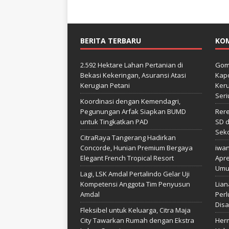
BERITA TERBARU
KO
2.592 Hektare Lahan Pertanian di
Gom
Bekasi Kekeringan, Asuransi Atasi
Kapo
Kerugian Petani
Keru
Seri
Koordinasi dengan Kemendagri,
Pegunungan Arfak Siapkan BUMD
Rer
untuk Tingkatkan PAD
SD d
Sek
CitraRaya Tangerang Hadirkan
Concorde, Hunian Premium Bergaya
iwa
Elegant French Tropical Resort
Apre
Umu
Lagi, LSK Amdal Pertalindo Gelar Uji
Kompetensi Anggota Tim Penyusun
Lian
Amdal
Perl
Disa
Fleksibel untuk Keluarga, Citra Maja
City Tawarkan Rumah dengan Ekstra
Her