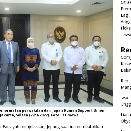
Citr
Premi
Lagi,
Angg
Fleks
Tawa
Re
Gomg
Kasus
Belum
Rere
Mangg
iwan
Ungg
ehormatan perwakilan dari Japan Human Support Union
Liana
akarta, Selasa (29/3/2022). Foto: Istimewa.
Obyek
da Fauziyah menjelaskan, Jepang saat ini membutuhkan