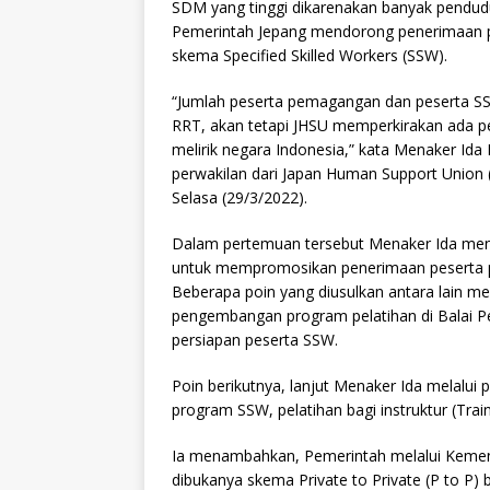
SDM yang tinggi dikarenakan banyak pendudu
Pemerintah Jepang mendorong penerimaan p
skema Specified Skilled Workers (SSW).
“Jumlah peserta pemagangan dan peserta SS
RRT, akan tetapi JHSU memperkirakan ada p
melirik negara Indonesia,” kata Menaker Id
perwakilan dari Japan Human Support Union 
Selasa (29/3/2022).
Dalam pertemuan tersebut Menaker Ida me
untuk mempromosikan penerimaan peserta 
Beberapa poin yang diusulkan antara lain m
pengembangan program pelatihan di Balai Pe
persiapan peserta SSW.
Poin berikutnya, lanjut Menaker Ida melalu
program SSW, pelatihan bagi instruktur (Train
Ia menambahkan, Pemerintah melalui Kemen
dibukanya skema Private to Private (P to P