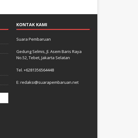
KONTAK KAMI
Suara Pembaruan
Gedung Selmis, Jl. Asem Baris Raya
No.52, Tebet, Jakarta Selatan
–
i
Tel. +6281356564448
E: redaksi@suarapembaruan.net