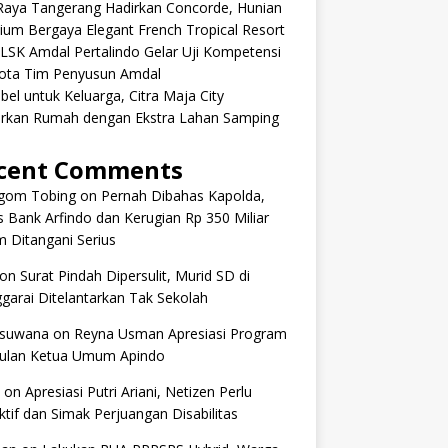
aRaya Tangerang Hadirkan Concorde, Hunian
um Bergaya Elegant French Tropical Resort
 LSK Amdal Pertalindo Gelar Uji Kompetensi
ota Tim Penyusun Amdal
ibel untuk Keluarga, Citra Maja City
rkan Rumah dengan Ekstra Lahan Samping
cent Comments
om Tobing
on
Pernah Dibahas Kapolda,
 Bank Arfindo dan Kerugian Rp 350 Miliar
 Ditangani Serius
on
Surat Pindah Dipersulit, Murid SD di
arai Ditelantarkan Tak Sekolah
 suwana
on
Reyna Usman Apresiasi Program
ulan Ketua Umum Apindo
on
Apresiasi Putri Ariani, Netizen Perlu
tif dan Simak Perjuangan Disabilitas