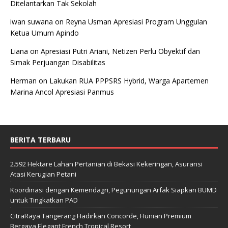
Ditelantarkan Tak Sekolah
iwan suwana
on
Reyna Usman Apresiasi Program Unggulan
Ketua Umum Apindo
Liana
on
Apresiasi Putri Ariani, Netizen Perlu Obyektif dan
Simak Perjuangan Disabilitas
Herman
on
Lakukan RUA PPPSRS Hybrid, Warga Apartemen
Marina Ancol Apresiasi Panmus
BERITA TERBARU
2.592 Hektare Lahan Pertanian di Bekasi Kekeringan, Asuransi
Atasi Kerugian Petani
Koordinasi dengan Kemendagri, Pegunungan Arfak Siapkan BUMD
untuk Tingkatkan PAD
CitraRaya Tangerang Hadirkan Concorde, Hunian Premium
Bergaya Elegant French Tropical Resort