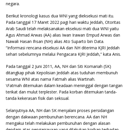
negara.
Berikut kronologi kasus dua WNI yang dieksekusi mati itu.
Pada tanggal 17 Maret 2022 pagi hari waktu Jeddah, Otoritas
Arab Saudi telah melaksanakan eksekusi mati dua WNI yaitu
Agus Ahmad Arwas (AA) alias Iwan Irawan Empud Arwas dan
Nawali Hasan Ihsan (NH) alias Ato Suparto bin Data.
“Informasi rencana eksekusi AA dan NH diterima KJRI Jeddah
sehari sebelumnya melalui Pengacara KJRI Jeddah,” kata Anis.
Pada tanggal 2 Juni 2011, AA, NH dan Siti Komariah (SK)
ditangkap pihak Kepolisian Jeddah atas tuduhan membunuh
sesama WNI atas nama Fatmah alias Wartinah.
\Fatmah ditemukan dalam keadaan meninggal dengan tangan
terikat dan mulut terplester. Pada korban ditemukan tanda-
tanda kekerasan fisik dan seksual.
Selanjutnya AA, NH dan SK menjalani proses persidangan
dengan dakwaan pembunuhan berencana. AA dan NH
mengakui telah melakukan pembunuhan dengan alasan
dendam atas penganiayaan yang dilakukan korban terhadap