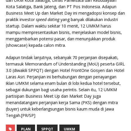
dan UKM Kota Salatiga, Dinas Pariwisata dan Kebudayaan
Kota Salatiga, Bank Jateng, dan PT Pos Indonesia. Adapun
Business Meet Up dan Market Day ini mengadopsi konsep dan
praktik investor
speed dating
yang banyak dilakukan industri
startup. Dalam waktu sekitar 10 menit, 12 UMKM harus
mampu mempresentasikan bisnis, menjelaskan model bisnis,
menggambarkan potensi pasar, dan menunjukkan produk
(showcase) kepada calon mitra.
Adapun tindak lanjutnya, sebanyak 70 perjanjian disepakati,
termasuk Memorandum of Understanding (MoU) peserta GIRL
3.0 (diwakili SPPQT) dengan Hotel FrontOne Gosyen dan Hotel
Laras Asri. Perjanjian ini berhubungan dengan penayangan
iklan UMKM selama enam bulan di lobi kedua hotel tersebut,
sebagai dukungan bagi usaha perintis. Selain itu, 12 UMKM
partisipan Business Meet Up dan Market Day juga
menandatangani perjanjian kerja Sama (PKS) dengan mitra
(buyer) untuk keberlangsungan bisnis kaum muda di Jawa
Tengah.[PR/SP]
PLAN
SPPQT
UMKM