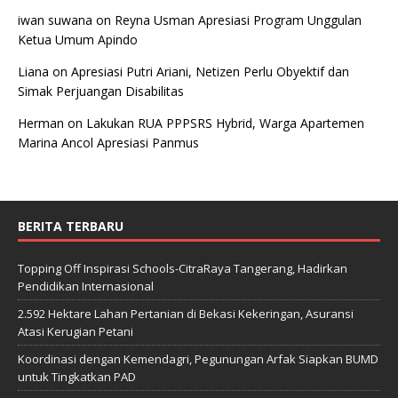
iwan suwana
on
Reyna Usman Apresiasi Program Unggulan
Ketua Umum Apindo
Liana
on
Apresiasi Putri Ariani, Netizen Perlu Obyektif dan
Simak Perjuangan Disabilitas
Herman
on
Lakukan RUA PPPSRS Hybrid, Warga Apartemen
Marina Ancol Apresiasi Panmus
BERITA TERBARU
Topping Off Inspirasi Schools-CitraRaya Tangerang, Hadirkan
Pendidikan Internasional
2.592 Hektare Lahan Pertanian di Bekasi Kekeringan, Asuransi
Atasi Kerugian Petani
Koordinasi dengan Kemendagri, Pegunungan Arfak Siapkan BUMD
untuk Tingkatkan PAD