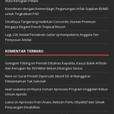
Atasi Kerugian Petani
Koordinasi dengan Kemendagri, Pegunungan Arfak Siapkan BUMD
untuk Tingkatkan PAD
CitraRaya Tangerang Hadirkan Concorde, Hunian Premium
Bergaya Elegant French Tropical Resort
Lagi, LSK Amdal Pertalindo Gelar Uji Kompetensi Anggota Tim
Penyusun Amdal
KOMENTAR TERBARU
Gomgom Tobing
on
Pernah Dibahas Kapolda, Kasus Bank Arfindo
dan Kerugian Rp 350 Miliar Belum Ditangani Serius
Rere
on
Surat Pindah Dipersulit, Murid SD di Manggarai
Ditelantarkan Tak Sekolah
iwan suwana
on
Reyna Usman Apresiasi Program Unggulan Ketua
Umum Apindo
Liana
on
Apresiasi Putri Ariani, Netizen Perlu Obyektif dan Simak
Perjuangan Disabilitas