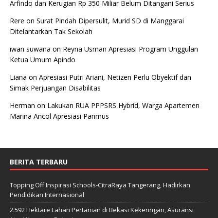
Arfindo dan Kerugian Rp 350 Miliar Belum Ditangani Serius
Rere
on
Surat Pindah Dipersulit, Murid SD di Manggarai
Ditelantarkan Tak Sekolah
iwan suwana
on
Reyna Usman Apresiasi Program Unggulan
Ketua Umum Apindo
Liana
on
Apresiasi Putri Ariani, Netizen Perlu Obyektif dan
Simak Perjuangan Disabilitas
Herman
on
Lakukan RUA PPPSRS Hybrid, Warga Apartemen
Marina Ancol Apresiasi Panmus
BERITA TERBARU
Topping Off Inspirasi Schools-CitraRaya Tangerang, Hadirkan
Pendidikan Internasional
2.592 Hektare Lahan Pertanian di Bekasi Kekeringan, Asuransi