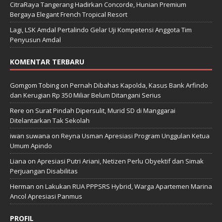
CitraRaya Tangerang Hadirkan Concorde, Hunian Premium
Bergaya Elegant French Tropical Resort
Lagi, LSK Amdal Pertalindo Gelar Uji Kompetensi Anggota Tim
Penyusun Amdal
KOMENTAR TERBARU
Gomgom Tobing
on
Pernah Dibahas Kapolda, Kasus Bank Arfindo
dan Kerugian Rp 350 Miliar Belum Ditangani Serius
Rere
on
Surat Pindah Dipersulit, Murid SD di Manggarai
Ditelantarkan Tak Sekolah
iwan suwana
on
Reyna Usman Apresiasi Program Unggulan Ketua
Umum Apindo
Liana
on
Apresiasi Putri Ariani, Netizen Perlu Obyektif dan Simak
Perjuangan Disabilitas
Herman
on
Lakukan RUA PPPSRS Hybrid, Warga Apartemen Marina
Ancol Apresiasi Panmus
PROFIL