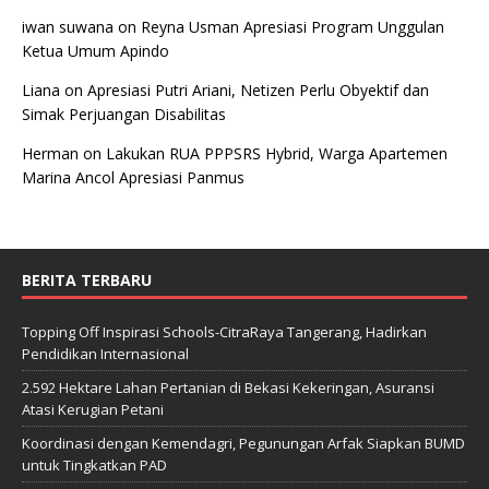
iwan suwana
on
Reyna Usman Apresiasi Program Unggulan
Ketua Umum Apindo
Liana
on
Apresiasi Putri Ariani, Netizen Perlu Obyektif dan
Simak Perjuangan Disabilitas
Herman
on
Lakukan RUA PPPSRS Hybrid, Warga Apartemen
Marina Ancol Apresiasi Panmus
BERITA TERBARU
Topping Off Inspirasi Schools-CitraRaya Tangerang, Hadirkan
Pendidikan Internasional
2.592 Hektare Lahan Pertanian di Bekasi Kekeringan, Asuransi
Atasi Kerugian Petani
Koordinasi dengan Kemendagri, Pegunungan Arfak Siapkan BUMD
untuk Tingkatkan PAD