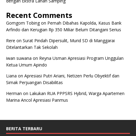
dengan Ekstra Lahan Samping
Recent Comments
Gomgom Tobing
on
Pernah Dibahas Kapolda, Kasus Bank
Arfindo dan Kerugian Rp 350 Miliar Belum Ditangani Serius
Rere
on
Surat Pindah Dipersulit, Murid SD di Manggarai
Ditelantarkan Tak Sekolah
iwan suwana
on
Reyna Usman Apresiasi Program Unggulan
Ketua Umum Apindo
Liana
on
Apresiasi Putri Ariani, Netizen Perlu Obyektif dan
Simak Perjuangan Disabilitas
Herman
on
Lakukan RUA PPPSRS Hybrid, Warga Apartemen
Marina Ancol Apresiasi Panmus
BERITA TERBARU