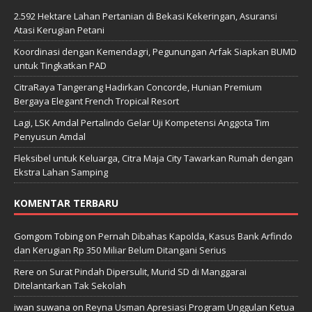
2.592 Hektare Lahan Pertanian di Bekasi Kekeringan, Asuransi
Atasi Kerugian Petani
Koordinasi dengan Kemendagri, Pegunungan Arfak Siapkan BUMD
untuk Tingkatkan PAD
CitraRaya Tangerang Hadirkan Concorde, Hunian Premium
Bergaya Elegant French Tropical Resort
Lagi, LSK Amdal Pertalindo Gelar Uji Kompetensi Anggota Tim
Penyusun Amdal
Fleksibel untuk Keluarga, Citra Maja City Tawarkan Rumah dengan
Ekstra Lahan Samping
KOMENTAR TERBARU
Gomgom Tobing
on
Pernah Dibahas Kapolda, Kasus Bank Arfindo
dan Kerugian Rp 350 Miliar Belum Ditangani Serius
Rere
on
Surat Pindah Dipersulit, Murid SD di Manggarai
Ditelantarkan Tak Sekolah
iwan suwana
on
Reyna Usman Apresiasi Program Unggulan Ketua