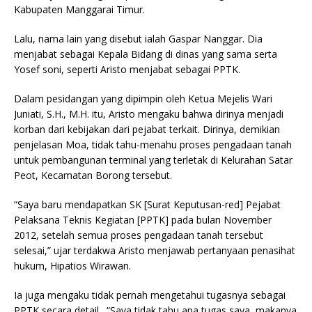
Kabupaten Manggarai Timur.
Lalu, nama lain yang disebut ialah Gaspar Nanggar. Dia
menjabat sebagai Kepala Bidang di dinas yang sama serta
Yosef soni, seperti Aristo menjabat sebagai PPTK.
Dalam pesidangan yang dipimpin oleh Ketua Mejelis Wari
Juniati, S.H., M.H. itu, Aristo mengaku bahwa dirinya menjadi
korban dari kebijakan dari pejabat terkait. Dirinya, demikian
penjelasan Moa, tidak tahu-menahu proses pengadaan tanah
untuk pembangunan terminal yang terletak di Kelurahan Satar
Peot, Kecamatan Borong tersebut.
“Saya baru mendapatkan SK [Surat Keputusan-red] Pejabat
Pelaksana Teknis Kegiatan [PPTK] pada bulan November
2012, setelah semua proses pengadaan tanah tersebut
selesai,” ujar terdakwa Aristo menjawab pertanyaan penasihat
hukum, Hipatios Wirawan.
Ia juga mengaku tidak pernah mengetahui tugasnya sebagai
PPTK secara detail. “Saya tidak tahu apa tugas saya, makanya