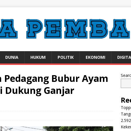
DUNIA
HUKUM
POLITIK
EKONOMI
DIGIT
a Pedagang Bubur Ayam
Sear
si Dukung Ganjar
Re
Toppi
Tange
2.592
Keker