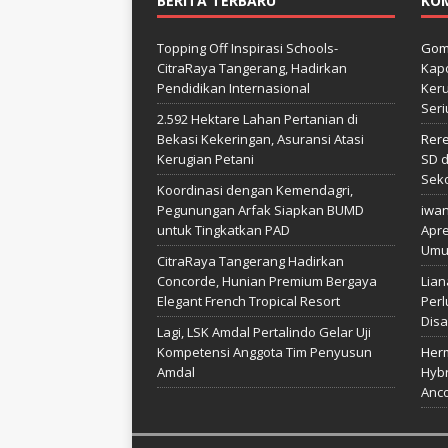
BERITA TERBARU
KO
Topping Off Inspirasi Schools-
Gom
CitraRaya Tangerang, Hadirkan
Kapo
Pendidikan Internasional
Keru
Seri
2.592 Hektare Lahan Pertanian di
Bekasi Kekeringan, Asuransi Atasi
Rer
Kerugian Petani
SD d
Sek
Koordinasi dengan Kemendagri,
Pegunungan Arfak Siapkan BUMD
iwa
untuk Tingkatkan PAD
Apre
Umu
CitraRaya Tangerang Hadirkan
Concorde, Hunian Premium Bergaya
Lian
Elegant French Tropical Resort
Perl
Disa
Lagi, LSK Amdal Pertalindo Gelar Uji
Kompetensi Anggota Tim Penyusun
Her
Amdal
Hybr
Anco