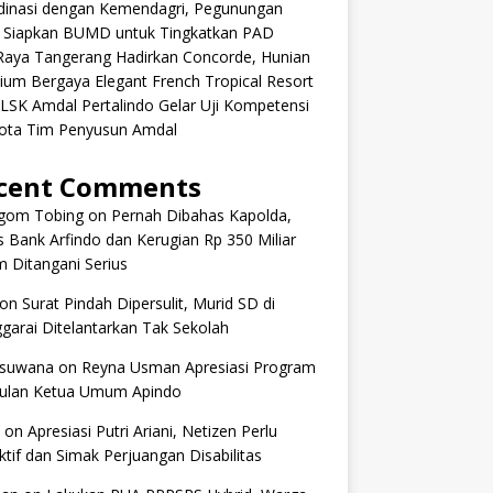
dinasi dengan Kemendagri, Pegunungan
k Siapkan BUMD untuk Tingkatkan PAD
aRaya Tangerang Hadirkan Concorde, Hunian
um Bergaya Elegant French Tropical Resort
 LSK Amdal Pertalindo Gelar Uji Kompetensi
ota Tim Penyusun Amdal
cent Comments
om Tobing
on
Pernah Dibahas Kapolda,
 Bank Arfindo dan Kerugian Rp 350 Miliar
 Ditangani Serius
on
Surat Pindah Dipersulit, Murid SD di
arai Ditelantarkan Tak Sekolah
 suwana
on
Reyna Usman Apresiasi Program
ulan Ketua Umum Apindo
on
Apresiasi Putri Ariani, Netizen Perlu
tif dan Simak Perjuangan Disabilitas