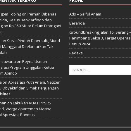
MENTAR TERBARU
PROFIL
gom Tobing
on
Pernah Dibahas
Ads – Saiful Anam
lda, Kasus Bank Arfindo dan
Beranda
gian Rp 350 Miliar Belum Ditangani
us
Groundbreaking Jalan Tol Serang 
Panimbang Seksi 3, Target Operas
e
on
Surat Pindah Dipersulit, Murid
Penuh 2024
i Manggarai Ditelantarkan Tak
olah
Redaksi
n suwana
on
Reyna Usman
siasi Program Unggulan Ketua
m Apindo
a
on
Apresiasi Putri Ariani, Netizen
u Obyektif dan Simak Perjuangan
bilitas
man
on
Lakukan RUA PPPSRS
id, Warga Apartemen Marina
l Apresiasi Panmus