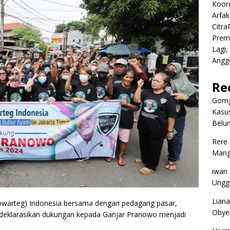
Koor
Arfa
Citr
Premi
Lagi,
Angg
Re
Gomg
Kasus
Belum
Rere
Mangg
iwan
Ungg
Liana
warteg) Indonesia bersama dengan pedagang pasar,
Obyek
deklarasikan dukungan kepada Ganjar Pranowo menjadi