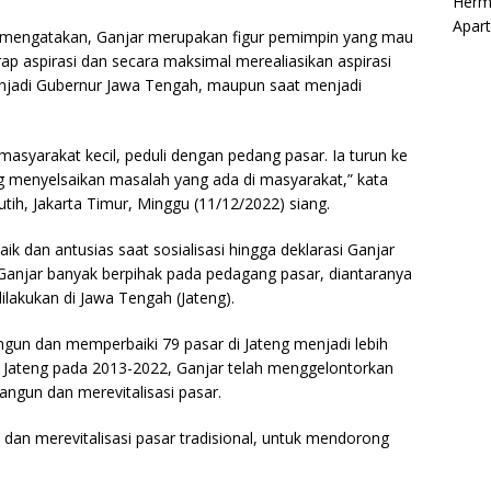
Herm
Apar
, mengatakan, Ganjar merupakan figur pemimpin yang mau
p aspirasi dan secara maksimal merealiasikan aspirasi
 menjadi Gubernur Jawa Tengah, maupun saat menjadi
asyarakat kecil, peduli dengan pedang pasar. Ia turun ke
g menyelsaikan masalah yang ada di masyarakat,” kata
tih, Jakarta Timur, Minggu (11/12/2022) siang.
 dan antusias saat sosialisasi hingga deklarasi Ganjar
Ganjar banyak berpihak pada pedagang pasar, diantaranya
dilakukan di Jawa Tengah (Jateng).
gun dan memperbaiki 79 pasar di Jateng menjadi lebih
Jateng pada 2013-2022, Ganjar telah menggelontorkan
ngun dan merevitalisasi pasar.
an merevitalisasi pasar tradisional, untuk mendorong