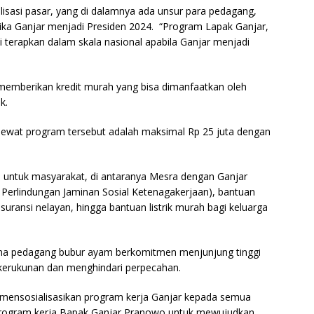
lisasi pasar, yang di dalamnya ada unsur para pedagang,
etika Ganjar menjadi Presiden 2024. “Program Lapak Ganjar,
a di terapkan dalam skala nasional apabila Ganjar menjadi
a memberikan kredit murah yang bisa dimanfaatkan oleh
k.
lewat program tersebut adalah maksimal Rp 25 juta dengan
am untuk masyarakat, di antaranya Mesra dengan Ganjar
 Perlindungan Jaminan Sosial Ketenagakerjaan), bantuan
uransi nelayan, hingga bantuan listrik murah bagi keluarga
ama pedagang bubur ayam berkomitmen menjunjung tinggi
n kerukunan dan menghindari perpecahan.
mensosialisasikan program kerja Ganjar kepada semua
program kerja Bapak Ganjar Pranowo untuk mewujudkan