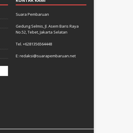
KONTAK KAMI
Suara Pembaruan
Gedung Selmis, Jl. Asem Baris Raya
No.52, Tebet, Jakarta Selatan
–
i
Tel. +6281356564448
E: redaksi@suarapembaruan.net