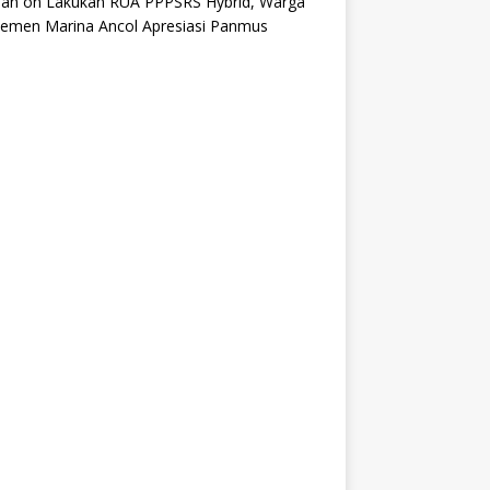
an
on
Lakukan RUA PPPSRS Hybrid, Warga
temen Marina Ancol Apresiasi Panmus