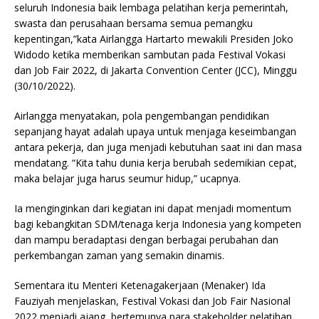
seluruh Indonesia baik lembaga pelatihan kerja pemerintah,
swasta dan perusahaan bersama semua pemangku
kepentingan,”kata Airlangga Hartarto mewakili Presiden Joko
Widodo ketika memberikan sambutan pada Festival Vokasi
dan Job Fair 2022, di Jakarta Convention Center (JCC), Minggu
(30/10/2022).
Airlangga menyatakan, pola pengembangan pendidikan
sepanjang hayat adalah upaya untuk menjaga keseimbangan
antara pekerja, dan juga menjadi kebutuhan saat ini dan masa
mendatang. “Kita tahu dunia kerja berubah sedemikian cepat,
maka belajar juga harus seumur hidup,” ucapnya.
Ia menginginkan dari kegiatan ini dapat menjadi momentum
bagi kebangkitan SDM/tenaga kerja Indonesia yang kompeten
dan mampu beradaptasi dengan berbagai perubahan dan
perkembangan zaman yang semakin dinamis.
Sementara itu Menteri Ketenagakerjaan (Menaker) Ida
Fauziyah menjelaskan, Festival Vokasi dan Job Fair Nasional
2022 menjadi ajang bertemunya para stakeholder pelatihan