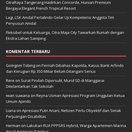
CitraRaya Tangerang Hadirkan Concorde, Hunian Premium
Bergaya Elegant French Tropical Resort
Lagi, LSK Amdal Pertalindo Gelar Uji Kompetensi Anggota Tim
Penyusun Amdal
Fleksibel untuk Keluarga, Citra Maja City Tawarkan Rumah dengan
Ekstra Lahan Samping
KOMENTAR TERBARU
Gomgom Tobing
on
Pernah Dibahas Kapolda, Kasus Bank Arfindo
dan Kerugian Rp 350 Miliar Belum Ditangani Serius
Rere
on
Surat Pindah Dipersulit, Murid SD di Manggarai
Ditelantarkan Tak Sekolah
iwan suwana
on
Reyna Usman Apresiasi Program Unggulan Ketua
Umum Apindo
Liana
on
Apresiasi Putri Ariani, Netizen Perlu Obyektif dan Simak
Perjuangan Disabilitas
Herman
on
Lakukan RUA PPPSRS Hybrid, Warga Apartemen Marina
Ancol Apresiasi Panmus