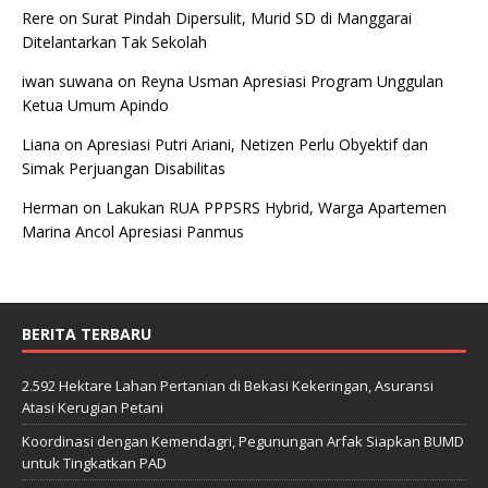
Rere
on
Surat Pindah Dipersulit, Murid SD di Manggarai
Ditelantarkan Tak Sekolah
iwan suwana
on
Reyna Usman Apresiasi Program Unggulan
Ketua Umum Apindo
Liana
on
Apresiasi Putri Ariani, Netizen Perlu Obyektif dan
Simak Perjuangan Disabilitas
Herman
on
Lakukan RUA PPPSRS Hybrid, Warga Apartemen
Marina Ancol Apresiasi Panmus
BERITA TERBARU
2.592 Hektare Lahan Pertanian di Bekasi Kekeringan, Asuransi
Atasi Kerugian Petani
Koordinasi dengan Kemendagri, Pegunungan Arfak Siapkan BUMD
untuk Tingkatkan PAD