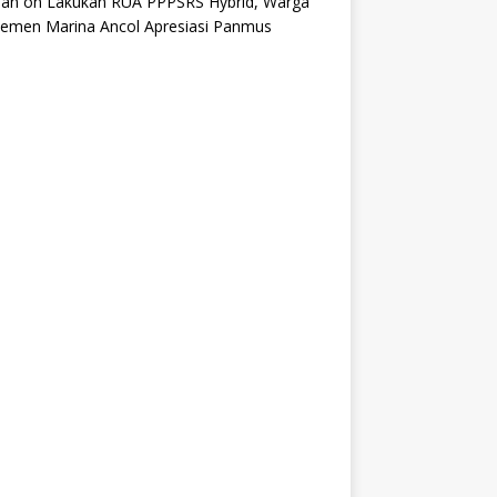
an
on
Lakukan RUA PPPSRS Hybrid, Warga
temen Marina Ancol Apresiasi Panmus