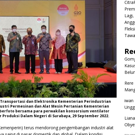
Citr
Premi
Lagi,
Angg
Fleks
Tawa
Re
Gomg
Kasus
Belum
Rere
Mangg
iwan
t Transportasi dan Elektronika Kementerian Perindustrian
ndustri Permesinan dan Alat Mesin Pertanian Kementerian
Ungg
) berfoto bersama para perwakilan konsorsium ventilator
r Produksi Dalam Negeri di Surabaya, 29 September 2022.
Liana
Obyek
Kemenperin) terus mendorong pengembangan industri alat
ya saing di pasar domestik dan global. Dalam kondisi