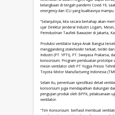
kelangkaan di tengah pandemi Covid-19, saat
e
mergency
dan ICU yang kualitasnya mampu 
“Selanjutnya, kita secara bertahap akan mem
ujar Direktur Jenderal Industri Logam, Mesin
Perindustrian Taufiek Bawazier di Jakarta, K
Produksi ventilator karya Anak Bangsa terse
menggandeng
stakeholder
terkait, terdiri d
Industri (PT. YPTI), PT. Swayasa Prakarsa,
konsorsium. Program pembuatan prototipe v
mesin ventilator oleh PT Yogya Presisi Tehn
Toyota Motor Manufacturing Indonesia (TM
Selain itu, penentuan spesifikasi detail vent
konsorsium juga mendapatkan dukungan dari 
pengujian produk oleh BPFK, pelaksanaan uji k
ventilator.
“Tim Konsorsium berhasil membuat ventilato