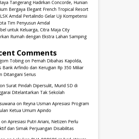
aRaya Tangerang Hadirkan Concorde, Hunian
um Bergaya Elegant French Tropical Resort
 LSK Amdal Pertalindo Gelar Uji Kompetensi
ota Tim Penyusun Amdal
ibel untuk Keluarga, Citra Maja City
rkan Rumah dengan Ekstra Lahan Samping
cent Comments
om Tobing
on
Pernah Dibahas Kapolda,
 Bank Arfindo dan Kerugian Rp 350 Miliar
 Ditangani Serius
on
Surat Pindah Dipersulit, Murid SD di
arai Ditelantarkan Tak Sekolah
 suwana
on
Reyna Usman Apresiasi Program
ulan Ketua Umum Apindo
on
Apresiasi Putri Ariani, Netizen Perlu
tif dan Simak Perjuangan Disabilitas