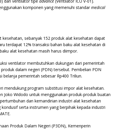
) dan ventilator tipe
advance
(Ventilator ICU V-01).
 menggunakan komponen yang memenuhi standar
medical
at kesehatan, sebanyak 152 produk alat kesehatan dapat
ru terdapat 12% transaksi bahan baku alat kesehatan di
 baku alat kesehatan masih harus diimpor.
uksi ventilator membutuhkan dukungan dari pemerintah
 produk dalam negeri (PDN) tersebut. Pembelian PDN
i belanja pemerintah sebesar Rp400 Triliun.
geri mendukung program substitusi impor alat kesehatan.
den Joko Widodo untuk menggunakan produk-produk buatan
pertumbuhan dan kemandirian industri alat kesehatan
kondusif serta instrumen yang berpihak kepada industri
LMATE.
naan Produk Dalam Negeri (P3DN), Kemenperin