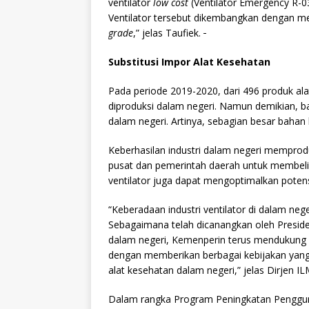
ventilator
l
ow
c
ost
(Ventilator Emergency R-03
Ventilator tersebut dikembangkan dengan
grade
,” jelas Taufiek.
Substitusi
I
mpor Alat
K
esehatan
Pada periode 2019-2020, dari 496 produk al
diproduksi dalam negeri. Namun demikian, ba
dalam negeri. Artinya, sebagian besar bahan
Keberhasilan industri dalam negeri memprod
pusat dan pemerintah daerah untuk membeli
ventilator juga dapat mengoptimalkan potens
“Keberadaan industri ventilator di dalam ne
Sebagaimana telah dicanangkan oleh Presi
dalam negeri, Kemenperin terus mendukung 
dengan memberikan berbagai kebijakan yang 
alat kesehatan dalam negeri,” jelas Dirjen I
Dalam rangka Program Peningkatan Penggu