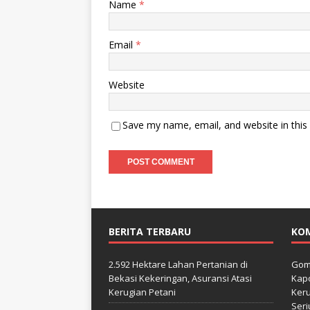
Name
*
Email
*
Website
Save my name, email, and website in this
BERITA TERBARU
KO
2.592 Hektare Lahan Pertanian di
Gom
Bekasi Kekeringan, Asuransi Atasi
Kapo
Kerugian Petani
Keru
Seri