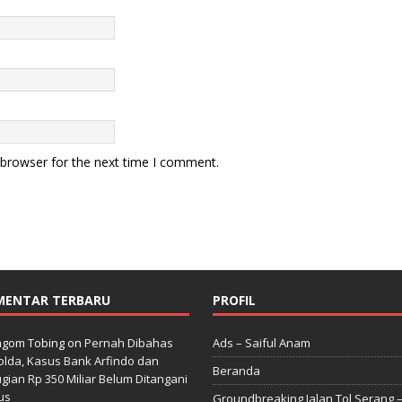
 browser for the next time I comment.
MENTAR TERBARU
PROFIL
gom Tobing
on
Pernah Dibahas
Ads – Saiful Anam
lda, Kasus Bank Arfindo dan
Beranda
gian Rp 350 Miliar Belum Ditangani
us
Groundbreaking Jalan Tol Serang 