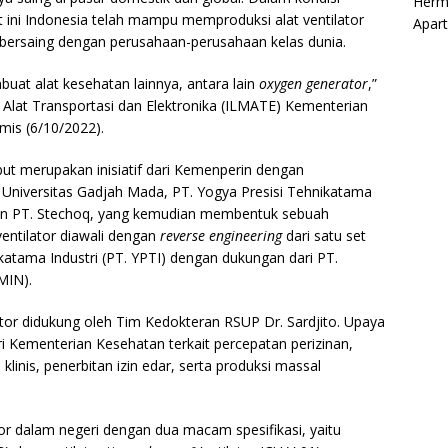
Herm
 ini Indonesia telah mampu memproduksi alat ventilator
Apar
bersaing dengan perusahaan-perusahaan kelas dunia.
buat alat kesehatan lainnya, antara lain
oxygen generator
,”
, Alat Transportasi dan Elektronika (ILMATE) Kementerian
amis (6/10/2022).
but merupakan inisiatif dari Kemenperin dengan
ari Universitas Gadjah Mada, PT. Yogya Presisi Tehnikatama
 dan PT. Stechoq, yang kemudian membentuk sebuah
entilator diawali dengan
reverse engineering
dari satu set
ikatama Industri (PT. YPTI) dengan dukungan dari PT.
MIN).
ilator didukung oleh Tim Kedokteran RSUP Dr. Sardjito. Upaya
Kementerian Kesehatan terkait percepatan perizinan,
linis, penerbitan izin edar, serta produksi massal
r dalam negeri dengan dua macam spesifikasi, yaitu