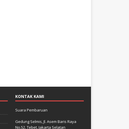
KONTAK KAMI
Suara Pembaruan
Gedung Selmis, Jl. Asem Baris Raya
No.52, Tebet, Jakarta Selatan
–