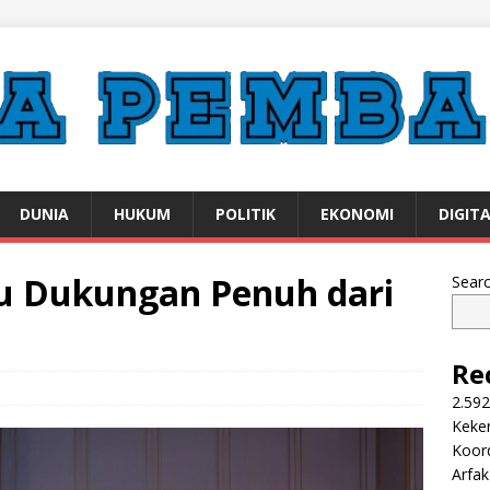
DUNIA
HUKUM
POLITIK
EKONOMI
DIGIT
rlu Dukungan Penuh dari
Sear
Re
2.592
Keker
Koor
Arfa