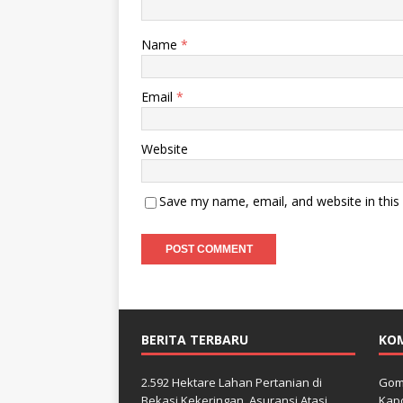
Name
*
Email
*
Website
Save my name, email, and website in this
BERITA TERBARU
KO
2.592 Hektare Lahan Pertanian di
Gom
Bekasi Kekeringan, Asuransi Atasi
Kapo