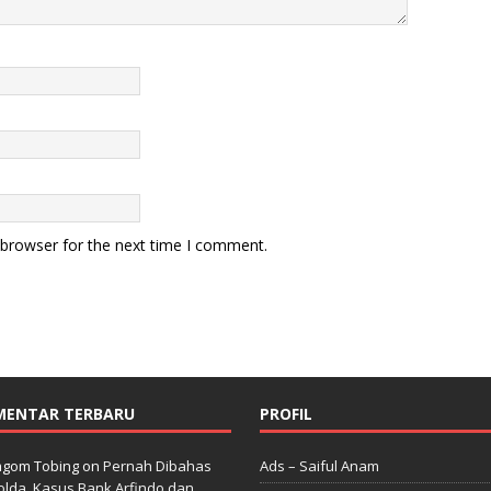
 browser for the next time I comment.
MENTAR TERBARU
PROFIL
gom Tobing
on
Pernah Dibahas
Ads – Saiful Anam
lda, Kasus Bank Arfindo dan