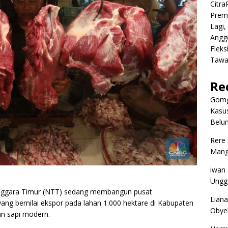
Citr
Premi
Lagi,
Angg
Fleks
Tawa
Re
Gomg
Kasus
Belum
Rere
Mangg
iwan
Ungg
enggara Timur (NTT) sedang membangun pusat
Liana
ng bernilai ekspor pada lahan 1.000 hektare di Kabupaten
Obyek
an sapi modern.