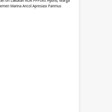
an
on
Lakukan RUA PPPSRS Hybrid, Warga
temen Marina Ancol Apresiasi Panmus