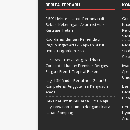
BERITA TERBARU
KO
2.592 Hektare Lahan Pertanian di
Gom
Bekasi Kekeringan, Asuransi Atasi
Kapo
Kerugian Petani
Keru
Seri
Koordinasi dengan Kemendagri,
Pegunungan Arfak Siapkan BUMD
Rer
untuk Tingkatkan PAD
SD d
Sek
CitraRaya Tangerang Hadirkan
Concorde, Hunian Premium Bergaya
iwa
Elegant French Tropical Resort
Apre
Umu
Lagi, LSK Amdal Pertalindo Gelar Uji
Kompetensi Anggota Tim Penyusun
Lian
Amdal
Perl
Disa
Fleksibel untuk Keluarga, Citra Maja
City Tawarkan Rumah dengan Ekstra
Her
Lahan Samping
Hybr
Anco