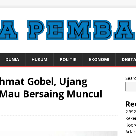
DUNIA
HUKUM
POLITIK
EKONOMI
DIGIT
hmat Gobel, Ujang
Sear
 Mau Bersaing Muncul
Re
2.592
Keker
Koor
Arfa