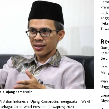
Citr
Premi
Lagi,
Angg
Fleks
Tawa
Re
Gomg
Kasus
Belum
Rere
Mangg
iwan
Ungg
sia, Ujang Komarudin.
Liana
Obyek
 Al Azhar Indonesia, Ujang Komarudin, mengatakan, Wakil
sebagai Calon Wakil Presiden (Cawapres) 2024.