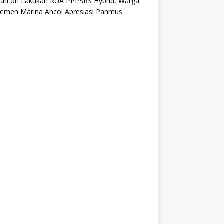
an
on
Lakukan RUA PPPSRS Hybrid, Warga
temen Marina Ancol Apresiasi Panmus