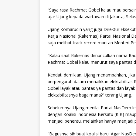
“Saya rasa Rachmat Gobel kalau mau bersaing 
ujar Ujang kepada wartawan di Jakarta, Selas
Ujang Komarudin yang juga Direktur Eksekuti
Kerja Nasional (Rakernas) Partai Nasional
saja melihat track record mantan Menteri Pe
“Kalau saat Rakernas dimunculkan nama Rach
Rachmat Gobel kalau menurut saya pantas dan 
Kendati demikian, Ujang menambahkan, jika 
berpengaruh dalam menaikkan elektabilitas Ra
Gobel layak atau pantas ya pantas dan layak s
elektabilitasnya bagaimana?” terang Ujang.
Sebelumnya Ujang menilai Partai NasDem leb
dengan Koalisi Indonesia Bersatu (KIB) ma
menjadi penentu, melainkan hanya menjadi p
“Bagusnya sih buat koalisi baru. Agar NasD