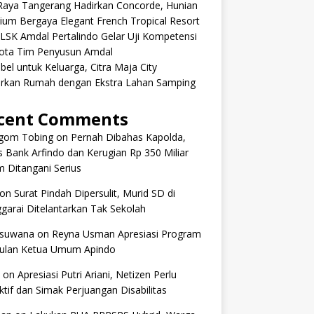
aRaya Tangerang Hadirkan Concorde, Hunian
um Bergaya Elegant French Tropical Resort
 LSK Amdal Pertalindo Gelar Uji Kompetensi
ota Tim Penyusun Amdal
ibel untuk Keluarga, Citra Maja City
rkan Rumah dengan Ekstra Lahan Samping
cent Comments
om Tobing
on
Pernah Dibahas Kapolda,
 Bank Arfindo dan Kerugian Rp 350 Miliar
 Ditangani Serius
on
Surat Pindah Dipersulit, Murid SD di
arai Ditelantarkan Tak Sekolah
 suwana
on
Reyna Usman Apresiasi Program
ulan Ketua Umum Apindo
on
Apresiasi Putri Ariani, Netizen Perlu
tif dan Simak Perjuangan Disabilitas