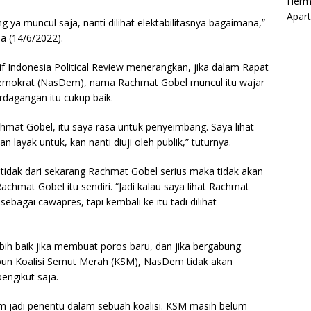
Herm
Apar
ya muncul saja, nanti dilihat elektabilitasnya bagaimana,”
a (14/6/2022).
f Indonesia Political Review menerangkan, jika dalam Rapat
 Demokrat (NasDem), nama Rachmat Gobel muncul itu wajar
rdagangan itu cukup baik.
mat Gobel, itu saya rasa untuk penyeimbang. Saya lihat
layak untuk, kan nanti diuji oleh publik,” tuturnya.
tidak dari sekarang Rachmat Gobel serius maka tidak akan
chmat Gobel itu sendiri. “Jadi kalau saya lihat Rachmat
ebagai cawapres, tapi kembali ke itu tadi dilihat
ih baik jika membuat poros baru, dan jika bergabung
upun Koalisi Semut Merah (KSM), NasDem tidak akan
engikut saja.
em jadi penentu dalam sebuah koalisi. KSM masih belum