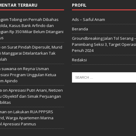
MENTAR TERBARU
PROFIL
gom Tobing
on
Pernah Dibahas
Ads – Saiful Anam
lda, Kasus Bank Arfindo dan
Beranda
gian Rp 350 Miliar Belum Ditangani
us
Groundbreaking Jalan Tol Serang 
Panimbang Seksi 3, Target Operas
e
on
Surat Pindah Dipersulit, Murid
Penuh 2024
i Manggarai Ditelantarkan Tak
olah
Redaksi
n suwana
on
Reyna Usman
siasi Program Unggulan Ketua
m Apindo
a
on
Apresiasi Putri Ariani, Netizen
u Obyektif dan Simak Perjuangan
bilitas
man
on
Lakukan RUA PPPSRS
id, Warga Apartemen Marina
l Apresiasi Panmus