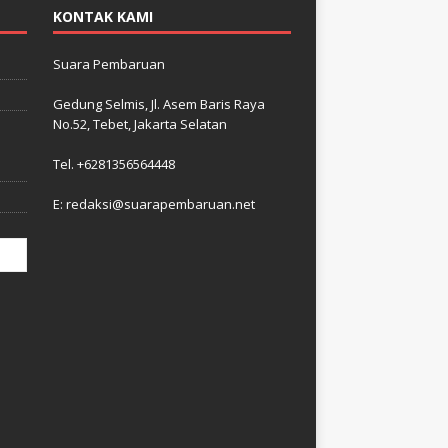
KONTAK KAMI
Suara Pembaruan
Gedung Selmis, Jl. Asem Baris Raya
No.52, Tebet, Jakarta Selatan
–
i
Tel. +6281356564448
E: redaksi@suarapembaruan.net