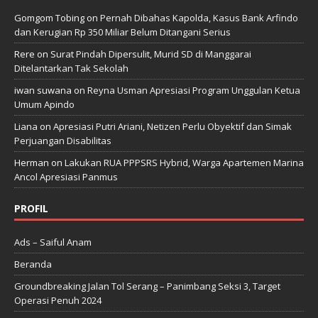
Gomgom Tobing
on
Pernah Dibahas Kapolda, Kasus Bank Arfindo
dan Kerugian Rp 350 Miliar Belum Ditangani Serius
Rere
on
Surat Pindah Dipersulit, Murid SD di Manggarai
Ditelantarkan Tak Sekolah
iwan suwana
on
Reyna Usman Apresiasi Program Unggulan Ketua
Umum Apindo
Liana
on
Apresiasi Putri Ariani, Netizen Perlu Obyektif dan Simak
Perjuangan Disabilitas
Herman
on
Lakukan RUA PPPSRS Hybrid, Warga Apartemen Marina
Ancol Apresiasi Panmus
PROFIL
Ads – Saiful Anam
Beranda
Groundbreaking Jalan Tol Serang – Panimbang Seksi 3, Target
Operasi Penuh 2024