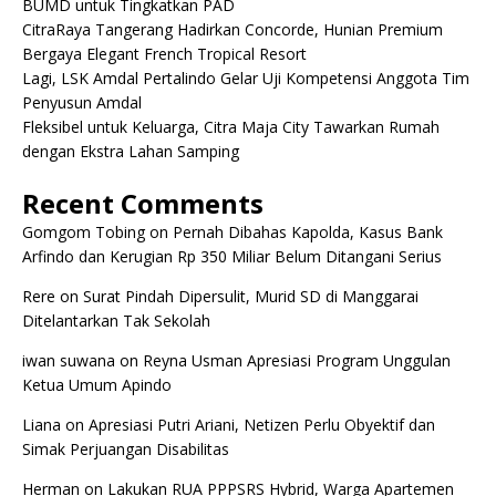
BUMD untuk Tingkatkan PAD
CitraRaya Tangerang Hadirkan Concorde, Hunian Premium
Bergaya Elegant French Tropical Resort
Lagi, LSK Amdal Pertalindo Gelar Uji Kompetensi Anggota Tim
Penyusun Amdal
Fleksibel untuk Keluarga, Citra Maja City Tawarkan Rumah
dengan Ekstra Lahan Samping
Recent Comments
Gomgom Tobing
on
Pernah Dibahas Kapolda, Kasus Bank
Arfindo dan Kerugian Rp 350 Miliar Belum Ditangani Serius
Rere
on
Surat Pindah Dipersulit, Murid SD di Manggarai
Ditelantarkan Tak Sekolah
iwan suwana
on
Reyna Usman Apresiasi Program Unggulan
Ketua Umum Apindo
Liana
on
Apresiasi Putri Ariani, Netizen Perlu Obyektif dan
Simak Perjuangan Disabilitas
Herman
on
Lakukan RUA PPPSRS Hybrid, Warga Apartemen