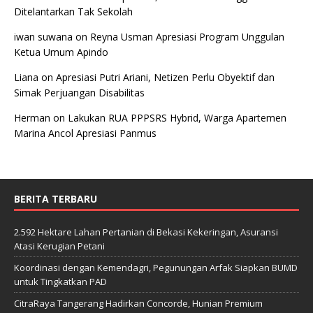
Ditelantarkan Tak Sekolah
iwan suwana
on
Reyna Usman Apresiasi Program Unggulan
Ketua Umum Apindo
Liana
on
Apresiasi Putri Ariani, Netizen Perlu Obyektif dan
Simak Perjuangan Disabilitas
Herman
on
Lakukan RUA PPPSRS Hybrid, Warga Apartemen
Marina Ancol Apresiasi Panmus
BERITA TERBARU
2.592 Hektare Lahan Pertanian di Bekasi Kekeringan, Asuransi
Atasi Kerugian Petani
Koordinasi dengan Kemendagri, Pegunungan Arfak Siapkan BUMD
untuk Tingkatkan PAD
CitraRaya Tangerang Hadirkan Concorde, Hunian Premium