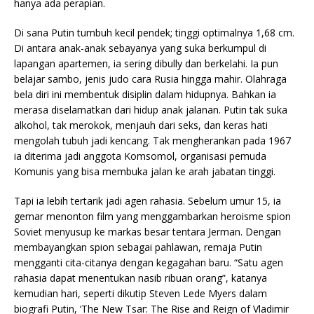
hanya ada perapian.
Di sana Putin tumbuh kecil pendek; tinggi optimalnya 1,68 cm.
Di antara anak-anak sebayanya yang suka berkumpul di
lapangan apartemen, ia sering dibully dan berkelahi. Ia pun
belajar sambo, jenis judo cara Rusia hingga mahir. Olahraga
bela diri ini membentuk disiplin dalam hidupnya. Bahkan ia
merasa diselamatkan dari hidup anak jalanan. Putin tak suka
alkohol, tak merokok, menjauh dari seks, dan keras hati
mengolah tubuh jadi kencang. Tak mengherankan pada 1967
ia diterima jadi anggota Komsomol, organisasi pemuda
Komunis yang bisa membuka jalan ke arah jabatan tinggi.
Tapi ia lebih tertarik jadi agen rahasia. Sebelum umur 15, ia
gemar menonton film yang menggambarkan heroisme spion
Soviet menyusup ke markas besar tentara Jerman. Dengan
membayangkan spion sebagai pahlawan, remaja Putin
mengganti cita-citanya dengan kegagahan baru. “Satu agen
rahasia dapat menentukan nasib ribuan orang”, katanya
kemudian hari, seperti dikutip Steven Lede Myers dalam
biografi Putin, ‘The New Tsar: The Rise and Reign of Vladimir