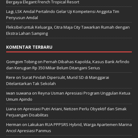
Bergaya Elegant French Tropical Resort
Lagi, LSK Amdal Pertalindo Gelar Uji Kompetensi Anggota Tim
Penyusun Amdal
Fleksibel untuk Keluarga, Citra Maja City Tawarkan Rumah dengan
Ekstra Lahan Samping
KOMENTAR TERBARU
Gomgom Tobing
on
Pernah Dibahas Kapolda, Kasus Bank Arfindo
dan Kerugian Rp 350 Miliar Belum Ditangani Serius
Rere
on
Surat Pindah Dipersulit, Murid SD di Manggarai
Ditelantarkan Tak Sekolah
iwan suwana
on
Reyna Usman Apresiasi Program Unggulan Ketua
Umum Apindo
Liana
on
Apresiasi Putri Ariani, Netizen Perlu Obyektif dan Simak
Perjuangan Disabilitas
Herman
on
Lakukan RUA PPPSRS Hybrid, Warga Apartemen Marina
Ancol Apresiasi Panmus