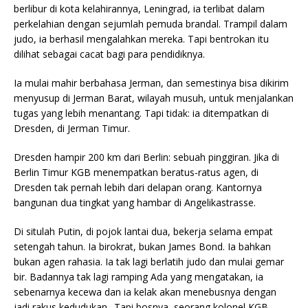
berlibur di kota kelahirannya, Leningrad, ia terlibat dalam
perkelahian dengan sejumlah pemuda brandal. Trampil dalam
judo, ia berhasil mengalahkan mereka. Tapi bentrokan itu
dilihat sebagai cacat bagi para pendidiknya.
Ia mulai mahir berbahasa Jerman, dan semestinya bisa dikirim
menyusup di Jerman Barat, wilayah musuh, untuk menjalankan
tugas yang lebih menantang. Tapi tidak: ia ditempatkan di
Dresden, di Jerman Timur.
Dresden hampir 200 km dari Berlin: sebuah pinggiran. Jika di
Berlin Timur KGB menempatkan beratus-ratus agen, di
Dresden tak pernah lebih dari delapan orang. Kantornya
bangunan dua tingkat yang hambar di Angelikastrasse.
Di situlah Putin, di pojok lantai dua, bekerja selama empat
setengah tahun. Ia birokrat, bukan James Bond. Ia bahkan
bukan agen rahasia. Ia tak lagi berlatih judo dan mulai gemar
bir. Badannya tak lagi ramping Ada yang mengatakan, ia
sebenarnya kecewa dan ia kelak akan menebusnya dengan
jadi rakus kedudukan.. Tapi bosnya, seorang kolonel KGB