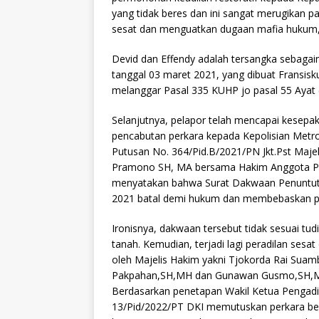
yang tidak beres dan ini sangat merugikan par
sesat dan menguatkan dugaan mafia hukum,”
Devid dan Effendy adalah tersangka sebagaim
tanggal 03 maret 2021, yang dibuat Fransis
melanggar Pasal 335 KUHP jo pasal 55 Ayat 
Selanjutnya, pelapor telah mencapai kesepa
pencabutan perkara kepada Kepolisian Metro
Putusan No. 364/Pid.B/2021/PN Jkt.Pst Maje
Pramono SH, MA bersama Hakim Anggota Pu
menyatakan bahwa Surat Dakwaan Penuntut 
2021 batal demi hukum dan membebaskan p
Ironisnya, dakwaan tersebut tidak sesuai tu
tanah. Kemudian, terjadi lagi peradilan sesa
oleh Majelis Hakim yakni Tjokorda Rai Suam
Pakpahan,SH,MH dan Gunawan Gusmo,SH,M
Berdasarkan penetapan Wakil Ketua Pengadil
13/Pid/2022/PT DKI memutuskan perkara berb