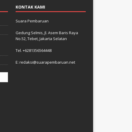
KONTAK KAMI
Suara Pembaruan
Gedung Selmis, Jl. Asem Baris Raya
No.52, Tebet, Jakarta Selatan
–
i
Tel. +6281356564448
E: redaksi@suarapembaruan.net