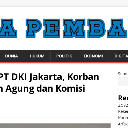
DUNIA
HUKUM
POLITIK
EKONOMI
DIGIT
 PT DKI Jakarta, Korban
Sear
n Agung dan Komisi
Re
2.592
Keker
Koor
Arfa