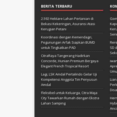
BERITA TERBARU
KO
2.592 Hektare Lahan Pertanian di
Gom
Bekasi Kekeringan, Asuransi Atasi
Kapo
Kerugian Petani
Keru
Seri
Koordinasi dengan Kemendagri,
Pegunungan Arfak Siapkan BUMD
Rer
untuk Tingkatkan PAD
SD d
Sek
CitraRaya Tangerang Hadirkan
Concorde, Hunian Premium Bergaya
iwa
Elegant French Tropical Resort
Apre
Umu
Lagi, LSK Amdal Pertalindo Gelar Uji
Kompetensi Anggota Tim Penyusun
Lian
Amdal
Perl
Disa
Fleksibel untuk Keluarga, Citra Maja
City Tawarkan Rumah dengan Ekstra
Her
Lahan Samping
Hybr
Anco