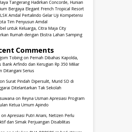
aRaya Tangerang Hadirkan Concorde, Hunian
um Bergaya Elegant French Tropical Resort
 LSK Amdal Pertalindo Gelar Uji Kompetensi
ota Tim Penyusun Amdal
ibel untuk Keluarga, Citra Maja City
rkan Rumah dengan Ekstra Lahan Samping
cent Comments
om Tobing
on
Pernah Dibahas Kapolda,
 Bank Arfindo dan Kerugian Rp 350 Miliar
 Ditangani Serius
on
Surat Pindah Dipersulit, Murid SD di
arai Ditelantarkan Tak Sekolah
 suwana
on
Reyna Usman Apresiasi Program
ulan Ketua Umum Apindo
on
Apresiasi Putri Ariani, Netizen Perlu
tif dan Simak Perjuangan Disabilitas