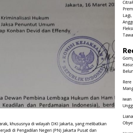
Citr
Premi
Lagi,
Angg
Fleks
Tawa
Re
Gomg
Kasus
Belum
Rere
Mangg
iwan
Ungg
Liana
Obyek
ak, khususnya di wilayah DKI Jakarta, yang melibatkan
erjadi di Pengadilan Negeri (PN) Jakarta Pusat dan