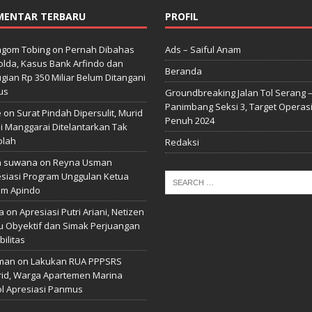
MENTAR TERBARU
PROFIL
gom Tobing
on
Pernah Dibahas
Ads – Saiful Anam
lda, Kasus Bank Arfindo dan
Beranda
gian Rp 350 Miliar Belum Ditangani
us
Groundbreaking Jalan Tol Serang 
Panimbang Seksi 3, Target Operas
e
on
Surat Pindah Dipersulit, Murid
Penuh 2024
i Manggarai Ditelantarkan Tak
olah
Redaksi
n suwana
on
Reyna Usman
siasi Program Unggulan Ketua
m Apindo
a
on
Apresiasi Putri Ariani, Netizen
u Obyektif dan Simak Perjuangan
bilitas
man
on
Lakukan RUA PPPSRS
id, Warga Apartemen Marina
l Apresiasi Panmus