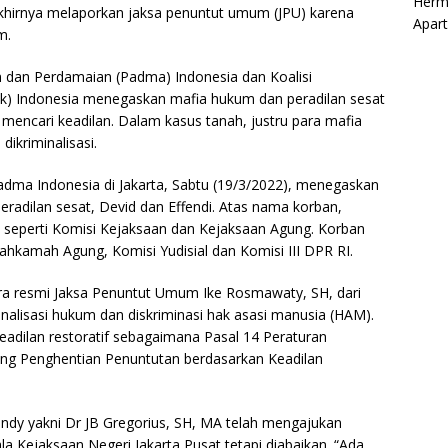
Herm
 akhirnya melaporkan jaksa penuntut umum (JPU) karena
Apar
m.
 dan Perdamaian (Padma) Indonesia dan Koalisi
) Indonesia menegaskan mafia hukum dan peradilan sesat
mencari keadilan. Dalam kasus tanah, justru para mafia
dikriminalisasi.
dma Indonesia di Jakarta, Sabtu (19/3/2022), menegaskan
radilan sesat, Devid dan Effendi. Atas nama korban,
 seperti Komisi Kejaksaan dan Kejaksaan Agung. Korban
kamah Agung, Komisi Yudisial dan Komisi III DPR RI.
ra resmi Jaksa Penuntut Umum Ike Rosmawaty, SH, dari
inalisasi hukum dan diskriminasi hak asasi manusia (HAM).
eadilan restoratif sebagaimana Pasal 14 Peraturan
ang Penghentian Penuntutan berdasarkan Keadilan
endy yakni Dr JB Gregorius, SH, MA telah mengajukan
a Kejaksaan Negeri Jakarta Pusat tetapi diabaikan. “Ada