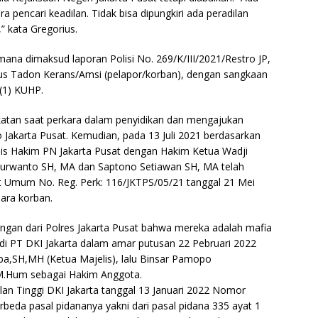
a pencari keadilan. Tidak bisa dipungkiri ada peradilan
 kata Gregorius.
ana dimaksud laporan Polisi No. 269/K/III/2021/Restro JP,
kus Tadon Kerans/Amsi (pelapor/korban), dengan sangkaan
(1) KUHP.
katan saat perkara dalam penyidikan dan mengajukan
 Jakarta Pusat. Kemudian, pada 13 Juli 2021 berdasarkan
lis Hakim PN Jakarta Pusat dengan Hakim Ketua Wadji
rwanto SH, MA dan Saptono Setiawan SH, MA telah
Umum No. Reg. Perk: 116/JKTPS/05/21 tanggal 21 Mei
ara korban.
dingan dari Polres Jakarta Pusat bahwa mereka adalah mafia
t di PT DKI Jakarta dalam amar putusan 22 Pebruari 2022
ba,SH,MH (Ketua Majelis), lalu Binsar Pamopo
.Hum sebagai Hakim Anggota.
an Tinggi DKI Jakarta tanggal 13 Januari 2022 Nomor
eda pasal pidananya yakni dari pasal pidana 335 ayat 1