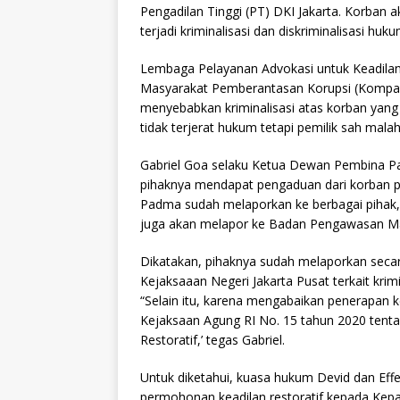
Pengadilan Tinggi (PT) DKI Jakarta. Korban
terjadi kriminalisasi dan diskriminalisasi huku
Lembaga Pelayanan Advokasi untuk Keadilan
Masyarakat Pemberantasan Korupsi (Kompak
menyebabkan kriminalisasi atas korban yang 
tidak terjerat hukum tetapi pemilik sah malah 
Gabriel Goa selaku Ketua Dewan Pembina Pa
pihaknya mendapat pengaduan dari korban pe
Padma sudah melaporkan ke berbagai pihak,
juga akan melapor ke Badan Pengawasan Mah
Dikatakan, pihaknya sudah melaporkan seca
Kejaksaaan Negeri Jakarta Pusat terkait krim
“Selain itu, karena mengabaikan penerapan k
Kejaksaan Agung RI No. 15 tahun 2020 tent
Restoratif,’ tegas Gabriel.
Untuk diketahui, kuasa hukum Devid dan Eff
permohonan keadilan restoratif kepada Kepal