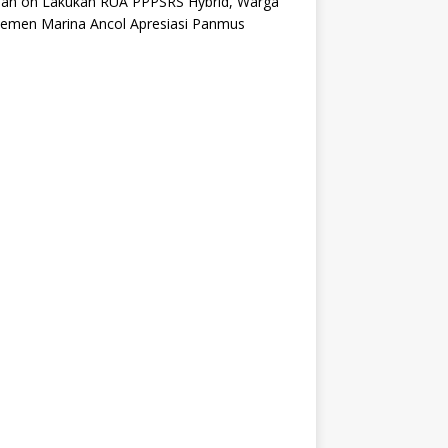
an
on
Lakukan RUA PPPSRS Hybrid, Warga
temen Marina Ancol Apresiasi Panmus