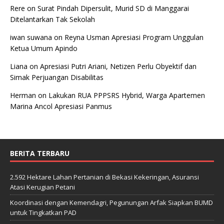
Rere
on
Surat Pindah Dipersulit, Murid SD di Manggarai
Ditelantarkan Tak Sekolah
iwan suwana
on
Reyna Usman Apresiasi Program Unggulan
Ketua Umum Apindo
Liana
on
Apresiasi Putri Ariani, Netizen Perlu Obyektif dan
Simak Perjuangan Disabilitas
Herman
on
Lakukan RUA PPPSRS Hybrid, Warga Apartemen
Marina Ancol Apresiasi Panmus
BERITA TERBARU
2.592 Hektare Lahan Pertanian di Bekasi Kekeringan, Asuransi
Atasi Kerugian Petani
Koordinasi dengan Kemendagri, Pegunungan Arfak Siapkan BUMD
untuk Tingkatkan PAD