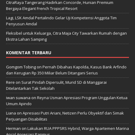
CitraRaya Tangerang Hadirkan Concorde, Hunian Premium
Bergaya Elegant French Tropical Resort
Lagi, LSK Amdal Pertalindo Gelar Uji Kompetensi Anggota Tim
Penyusun Amdal
Fleksibel untuk Keluarga, Citra Maja City Tawarkan Rumah dengan
Ekstra Lahan Samping
KOMENTAR TERBARU
Gomgom Tobing
on
Pernah Dibahas Kapolda, Kasus Bank Arfindo
dan Kerugian Rp 350 Miliar Belum Ditangani Serius
Rere
on
Surat Pindah Dipersulit, Murid SD di Manggarai
Ditelantarkan Tak Sekolah
iwan suwana
on
Reyna Usman Apresiasi Program Unggulan Ketua
Umum Apindo
Liana
on
Apresiasi Putri Ariani, Netizen Perlu Obyektif dan Simak
Perjuangan Disabilitas
Herman
on
Lakukan RUA PPPSRS Hybrid, Warga Apartemen Marina
Ancol Apresiasi Panmus