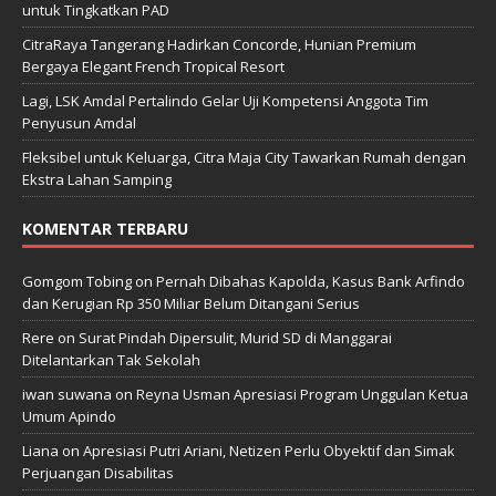
untuk Tingkatkan PAD
CitraRaya Tangerang Hadirkan Concorde, Hunian Premium
Bergaya Elegant French Tropical Resort
Lagi, LSK Amdal Pertalindo Gelar Uji Kompetensi Anggota Tim
Penyusun Amdal
Fleksibel untuk Keluarga, Citra Maja City Tawarkan Rumah dengan
Ekstra Lahan Samping
KOMENTAR TERBARU
Gomgom Tobing
on
Pernah Dibahas Kapolda, Kasus Bank Arfindo
dan Kerugian Rp 350 Miliar Belum Ditangani Serius
Rere
on
Surat Pindah Dipersulit, Murid SD di Manggarai
Ditelantarkan Tak Sekolah
iwan suwana
on
Reyna Usman Apresiasi Program Unggulan Ketua
Umum Apindo
Liana
on
Apresiasi Putri Ariani, Netizen Perlu Obyektif dan Simak
Perjuangan Disabilitas