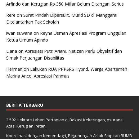
Arfindo dan Kerugian Rp 350 Miliar Belum Ditangani Serius
Rere
on
Surat Pindah Dipersulit, Murid SD di Manggarai
Ditelantarkan Tak Sekolah
iwan suwana
on
Reyna Usman Apresiasi Program Unggulan
Ketua Umum Apindo
Liana
on
Apresiasi Putri Ariani, Netizen Perlu Obyektif dan
Simak Perjuangan Disabilitas
Herman
on
Lakukan RUA PPPSRS Hybrid, Warga Apartemen
Marina Ancol Apresiasi Panmus
BERITA TERBARU
2.592 Hektare Lahan Pertanian di Bekasi Kekeringan, Asuransi
Atasi Kerugian Petani
Koordinasi dengan Kemendagri, Pegunungan Arfak Siapkan BUMD