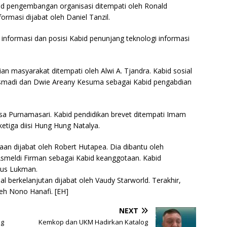
id pengembangan organisasi ditempati oleh Ronald
rmasi dijabat oleh Daniel Tanzil.
 informasi dan posisi Kabid penunjang teknologi informasi
an masyarakat ditempati oleh Alwi A. Tjandra. Kabid sosial
 Rusmadi dan Dwie Areany Kesuma sebagai Kabid pengabdian
isa Purnamasari. Kabid pendidikan brevet ditempati Imam
etiga diisi Hung Hung Natalya.
n dijabat oleh Robert Hutapea. Dia dibantu oleh
meldi Firman sebagai Kabid keanggotaan. Kabid
nus Lukman.
berkelanjutan dijabat oleh Vaudy Starworld. Terakhir,
eh Nono Hanafi. [EH]
NEXT
ng
Kemkop dan UKM Hadirkan Katalog