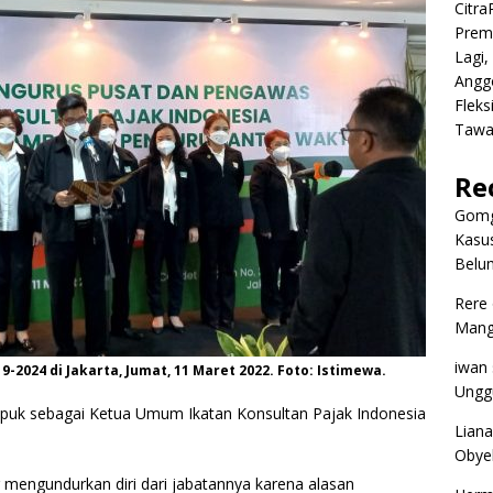
Citr
Premi
Lagi,
Angg
Fleks
Tawa
Re
Gomg
Kasus
Belum
Rere
Mangg
iwan
-2024 di Jakarta, Jumat, 11 Maret 2022. Foto: Istimewa.
Ungg
puk sebagai Ketua Umum Ikatan Konsultan Pajak Indonesia
Liana
Obyek
engundurkan diri dari jabatannya karena alasan