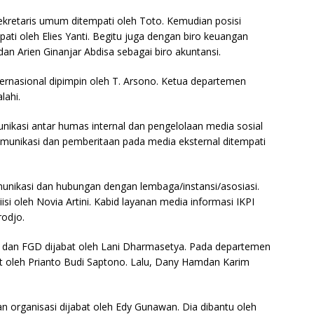
sekretaris umum ditempati oleh Toto. Kemudian posisi
ti oleh Elies Yanti. Begitu juga dengan biro keuangan
an Arien Ginanjar Abdisa sebagai biro akuntansi.
ernasional dipimpin oleh T. Arsono. Ketua departemen
lahi.
ikasi antar humas internal dan pengelolaan media sosial
omunikasi dan pemberitaan pada media eksternal ditempati
unikasi dan hubungan dengan lembaga/instansi/asosiasi.
iisi oleh Novia Artini. Kabid layanan media informasi IKPI
rodjo.
ng dan FGD dijabat oleh Lani Dharmasetya. Pada departemen
bat oleh Prianto Budi Saptono. Lalu, Dany Hamdan Karim
rganisasi dijabat oleh Edy Gunawan. Dia dibantu oleh