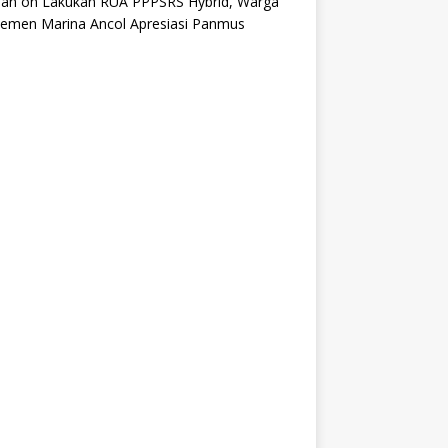
an
on
Lakukan RUA PPPSRS Hybrid, Warga
temen Marina Ancol Apresiasi Panmus