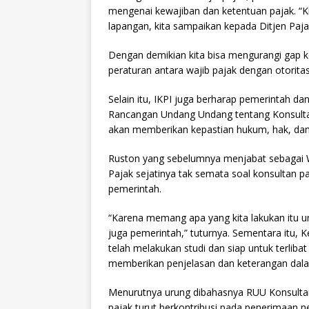
mengenai kewajiban dan ketentuan pajak. “Ki
lapangan, kita sampaikan kepada Ditjen Paj
Dengan demikian kita bisa mengurangi gap
peraturan antara wajib pajak dengan otoritas
Selain itu, IKPI juga berharap pemerintah d
Rancangan Undang Undang tentang Konsultan P
akan memberikan kepastian hukum, hak, dan 
Ruston yang sebelumnya menjabat sebagai 
Pajak sejatinya tak semata soal konsultan p
pemerintah.
“Karena memang apa yang kita lakukan itu u
juga pemerintah,” tuturnya. Sementara itu
telah melakukan studi dan siap untuk terli
memberikan penjelasan dan keterangan da
Menurutnya urung dibahasnya RUU Konsultan
pajak turut berkontribusi pada penerimaan 