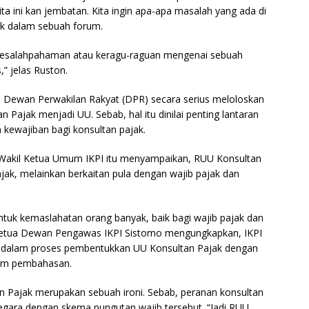
ta ini kan jembatan. Kita ingin apa-apa masalah yang ada di
ak dalam sebuah forum.
 kesalahpahaman atau keragu-raguan mengenai sebuah
,” jelas Ruston.
an Dewan Perwakilan Rakyat (DPR) secara serius meloloskan
ajak menjadi UU. Sebab, hal itu dinilai penting lantaran
kewajiban bagi konsultan pajak.
Wakil Ketua Umum IKPI itu menyampaikan, RUU Konsultan
ajak, melainkan berkaitan pula dengan wajib pajak dan
ntuk kemaslahatan orang banyak, baik bagi wajib pajak dan
, Ketua Dewan Pengawas IKPI Sistomo mengungkapkan, IKPI
bat dalam proses pembentukkan UU Konsultan Pajak dengan
lam pembahasan.
 Pajak merupakan sebuah ironi. Sebab, peranan konsultan
negara dengan skema pungutan wajib tersebut. “Jadi RUU