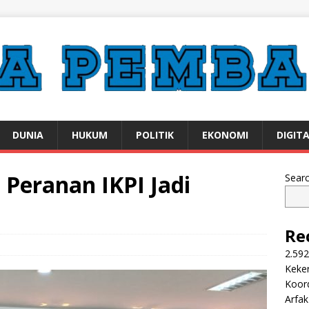
DUNIA
HUKUM
POLITIK
EKONOMI
DIGIT
Peranan IKPI Jadi
Sear
Re
2.592
Keker
Koor
Arfa