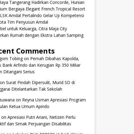
aRaya Tangerang Hadirkan Concorde, Hunian
um Bergaya Elegant French Tropical Resort
 LSK Amdal Pertalindo Gelar Uji Kompetensi
ota Tim Penyusun Amdal
ibel untuk Keluarga, Citra Maja City
rkan Rumah dengan Ekstra Lahan Samping
cent Comments
om Tobing
on
Pernah Dibahas Kapolda,
 Bank Arfindo dan Kerugian Rp 350 Miliar
 Ditangani Serius
on
Surat Pindah Dipersulit, Murid SD di
arai Ditelantarkan Tak Sekolah
 suwana
on
Reyna Usman Apresiasi Program
ulan Ketua Umum Apindo
on
Apresiasi Putri Ariani, Netizen Perlu
tif dan Simak Perjuangan Disabilitas