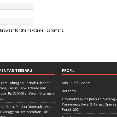
 browser for the next time I comment.
MENTAR TERBARU
PROFIL
gom Tobing
on
Pernah Dibahas
Ads – Saiful Anam
lda, Kasus Bank Arfindo dan
Beranda
gian Rp 350 Miliar Belum Ditangani
us
Groundbreaking Jalan Tol Serang 
Panimbang Seksi 3, Target Operas
e
on
Surat Pindah Dipersulit, Murid
Penuh 2024
i Manggarai Ditelantarkan Tak