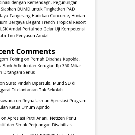
dinasi dengan Kemendagri, Pegunungan
k Siapkan BUMD untuk Tingkatkan PAD
aRaya Tangerang Hadirkan Concorde, Hunian
um Bergaya Elegant French Tropical Resort
 LSK Amdal Pertalindo Gelar Uji Kompetensi
ota Tim Penyusun Amdal
cent Comments
om Tobing
on
Pernah Dibahas Kapolda,
 Bank Arfindo dan Kerugian Rp 350 Miliar
 Ditangani Serius
on
Surat Pindah Dipersulit, Murid SD di
arai Ditelantarkan Tak Sekolah
 suwana
on
Reyna Usman Apresiasi Program
ulan Ketua Umum Apindo
on
Apresiasi Putri Ariani, Netizen Perlu
tif dan Simak Perjuangan Disabilitas