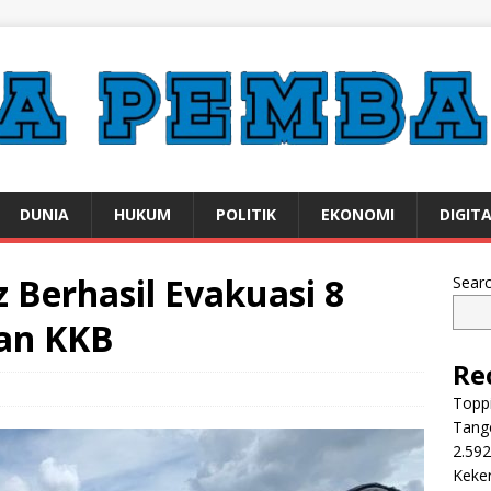
DUNIA
HUKUM
POLITIK
EKONOMI
DIGIT
 Berhasil Evakuasi 8
Sear
an KKB
Re
Toppi
Tange
2.592
Keker