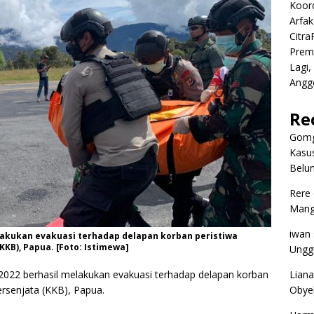
Koor
Arfa
Citr
Premi
Lagi,
Angg
Re
Gomg
Kasus
Belum
Rere
Mangg
iwan
lakukan evakuasi terhadap delapan korban peristiwa
KB), Papua. [Foto: Istimewa]
Ungg
Liana
2022 berhasil melakukan evakuasi terhadap delapan korban
Obyek
rsenjata (KKB), Papua.