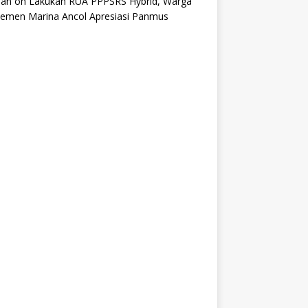
an
on
Lakukan RUA PPPSRS Hybrid, Warga
temen Marina Ancol Apresiasi Panmus