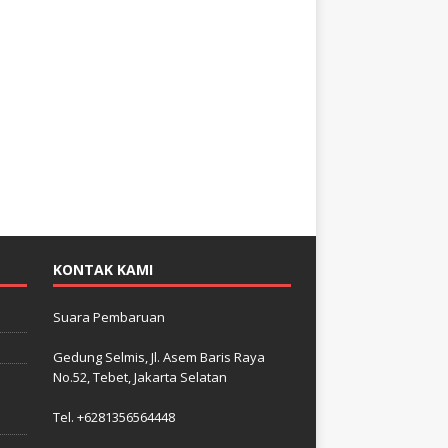
KONTAK KAMI
Suara Pembaruan
Gedung Selmis, Jl. Asem Baris Raya
No.52, Tebet, Jakarta Selatan
–
i
Tel. +6281356564448