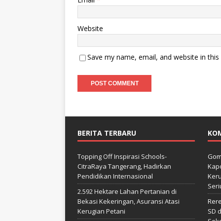
Website
Save my name, email, and website in this
BERITA TERBARU
KO
Topping Off Inspirasi Schools-
Gom
CitraRaya Tangerang, Hadirkan
Kapo
Pendidikan Internasional
Keru
Seri
2.592 Hektare Lahan Pertanian di
Bekasi Kekeringan, Asuransi Atasi
Rer
Kerugian Petani
SD d