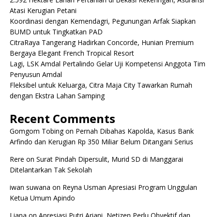
Atasi Kerugian Petani
Koordinasi dengan Kemendagri, Pegunungan Arfak Siapkan
BUMD untuk Tingkatkan PAD
CitraRaya Tangerang Hadirkan Concorde, Hunian Premium
Bergaya Elegant French Tropical Resort
Lagi, LSK Amdal Pertalindo Gelar Uji Kompetensi Anggota Tim
Penyusun Amdal
Fleksibel untuk Keluarga, Citra Maja City Tawarkan Rumah
dengan Ekstra Lahan Samping
Recent Comments
Gomgom Tobing
on
Pernah Dibahas Kapolda, Kasus Bank
Arfindo dan Kerugian Rp 350 Miliar Belum Ditangani Serius
Rere
on
Surat Pindah Dipersulit, Murid SD di Manggarai
Ditelantarkan Tak Sekolah
iwan suwana
on
Reyna Usman Apresiasi Program Unggulan
Ketua Umum Apindo
Liana
on
Apresiasi Putri Ariani, Netizen Perlu Obyektif dan