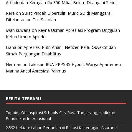
Arfindo dan Kerugian Rp 350 Miliar Belum Ditangani Serius
Rere
on
Surat Pindah Dipersulit, Murid SD di Manggarai
Ditelantarkan Tak Sekolah
iwan suwana
on
Reyna Usman Apresiasi Program Unggulan
Ketua Umum Apindo
Liana
on
Apresiasi Putri Ariani, Netizen Perlu Obyektif dan
Simak Perjuangan Disabilitas
Herman
on
Lakukan RUA PPPSRS Hybrid, Warga Apartemen
Marina Ancol Apresiasi Panmus
BERITA TERBARU
Topping Off Inspirasi Schools-CitraRaya Tangerang, Hadirkan
Pendidikan Internasional
2.592 Hektare Lahan Pertanian di Bekasi Kekeringan, Asuransi