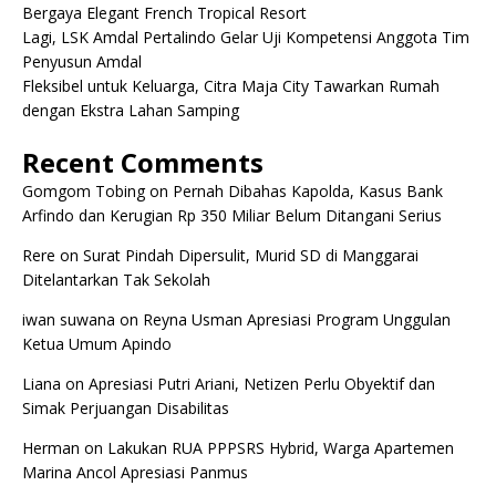
Bergaya Elegant French Tropical Resort
Lagi, LSK Amdal Pertalindo Gelar Uji Kompetensi Anggota Tim
Penyusun Amdal
Fleksibel untuk Keluarga, Citra Maja City Tawarkan Rumah
dengan Ekstra Lahan Samping
Recent Comments
Gomgom Tobing
on
Pernah Dibahas Kapolda, Kasus Bank
Arfindo dan Kerugian Rp 350 Miliar Belum Ditangani Serius
Rere
on
Surat Pindah Dipersulit, Murid SD di Manggarai
Ditelantarkan Tak Sekolah
iwan suwana
on
Reyna Usman Apresiasi Program Unggulan
Ketua Umum Apindo
Liana
on
Apresiasi Putri Ariani, Netizen Perlu Obyektif dan
Simak Perjuangan Disabilitas
Herman
on
Lakukan RUA PPPSRS Hybrid, Warga Apartemen
Marina Ancol Apresiasi Panmus