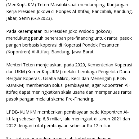
(MenKopUKM) Teten Masduki saat mendampingi Kunjungan
Kerja Presiden Jokowi di Ponpes Al-Ittifaq, Rancabali, Bandung,
Jabar, Senin (6/3/2023).
Pada kesempatan itu Presiden Joko Widodo (Jokowi)
mendukung penuh penerapan pre-financing untuk rantai pasok
pangan berbasis koperasi di Koperasi Pondok Pesantren
(Kopontren) Al-Ittifaq, Bandung, Jawa Barat.
Menteri Teten menjelaskan, pada 2020, Kementerian Koperasi
dan UKM (KemenKopUKM) melalui Lembaga Pengelola Dana
Bergulir Koperasi, Usaha Mikro, Kecil dan Menengah (LPDB-
KUMKM) memberikan solusi pembiayaan, agar Kopontren Al-
ittifaq dapat meningkatkan skala usaha dan memperluas rantai
pasok pangan melalui skema Pre-Financing.
LPDB-KUMKM memberikan pembiayaan pada Kopontren Al-
Ittifaq sebesar Rp 6,3 miliar, lalu meningkat di tahun 2021 dan
2022 dengan total pembiayaan sebesar Rp 12 miliar.
Saat ini, pasar modern yang telah terhubung dengan