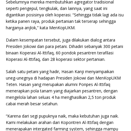
Sebelumnya mereka membutuhkan agregator tradisional
seperti pengepul, tengkulak, dan lainnya, yang saat ini
digantikan posisinya oleh koperasi. “Sehingga tidak lagi ada isu
ketika panen raya, produk pertanian tak terserap sehingga
harganya anjlok,” kata MenKopUKM.
Dalam kesempatan tersebut, juga dilakukan dialog antara
Presiden Jokowi dan para petani. Dihadiri sebanyak 300 petani
binaan Koperasi Al-Ittifaq, 60 pondok pesantren terafilasi
Koperasi Al-Ittifaq, dan 28 koperasi sektor pertanian.
Salah satu petani yang hadir, Hasan Kanji menyampaikan
uneg-unegnya di hadapan Presiden Jokowi dan MenKopUKM
Teten. Hasan yang merupakan alumni Ponpes Al-Ittifaq
menerapkan pola tanam yang diajarkan pesantren, dengan
mengelola lahan seluas 4 ha menghasilkan 2,5 ton produk
cabai merah besar setahun.
“Karena dari segi pupuknya naik, maka kebutuhan juga naik.
Kami melakukan arahan dari Kopontren Al-Ittifaq dengan
menerapakan intergated farming system, sehingga mampu