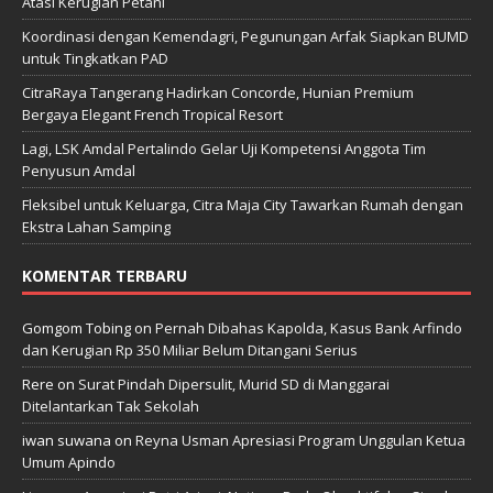
Atasi Kerugian Petani
Koordinasi dengan Kemendagri, Pegunungan Arfak Siapkan BUMD
untuk Tingkatkan PAD
CitraRaya Tangerang Hadirkan Concorde, Hunian Premium
Bergaya Elegant French Tropical Resort
Lagi, LSK Amdal Pertalindo Gelar Uji Kompetensi Anggota Tim
Penyusun Amdal
Fleksibel untuk Keluarga, Citra Maja City Tawarkan Rumah dengan
Ekstra Lahan Samping
KOMENTAR TERBARU
Gomgom Tobing
on
Pernah Dibahas Kapolda, Kasus Bank Arfindo
dan Kerugian Rp 350 Miliar Belum Ditangani Serius
Rere
on
Surat Pindah Dipersulit, Murid SD di Manggarai
Ditelantarkan Tak Sekolah
iwan suwana
on
Reyna Usman Apresiasi Program Unggulan Ketua
Umum Apindo