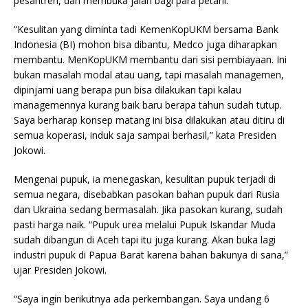
pesantren, dan membuka jalan bagi para petani.
“Kesulitan yang diminta tadi KemenKopUKM bersama Bank
Indonesia (BI) mohon bisa dibantu, Medco juga diharapkan
membantu. MenKopUKM membantu dari sisi pembiayaan. Ini
bukan masalah modal atau uang, tapi masalah managemen,
dipinjami uang berapa pun bisa dilakukan tapi kalau
managemennya kurang baik baru berapa tahun sudah tutup.
Saya berharap konsep matang ini bisa dilakukan atau ditiru di
semua koperasi, induk saja sampai berhasil,” kata Presiden
Jokowi.
Mengenai pupuk, ia menegaskan, kesulitan pupuk terjadi di
semua negara, disebabkan pasokan bahan pupuk dari Rusia
dan Ukraina sedang bermasalah. Jika pasokan kurang, sudah
pasti harga naik. “Pupuk urea melalui Pupuk Iskandar Muda
sudah dibangun di Aceh tapi itu juga kurang. Akan buka lagi
industri pupuk di Papua Barat karena bahan bakunya di sana,”
ujar Presiden Jokowi.
“Saya ingin berikutnya ada perkembangan. Saya undang 6