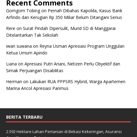
Recent Comments
Gomgom Tobing
on
Pernah Dibahas Kapolda, Kasus Bank
Arfindo dan Kerugian Rp 350 Miliar Belum Ditangani Serius
Rere
on
Surat Pindah Dipersulit, Murid SD di Manggarai
Ditelantarkan Tak Sekolah
iwan suwana
on
Reyna Usman Apresiasi Program Unggulan
Ketua Umum Apindo
Liana
on
Apresiasi Putri Ariani, Netizen Perlu Obyektif dan
Simak Perjuangan Disabilitas
Herman
on
Lakukan RUA PPPSRS Hybrid, Warga Apartemen
Marina Ancol Apresiasi Panmus
BERITA TERBARU
2.592 Hektare Lahan Pertanian di Bekasi Kekeringan, Asuransi