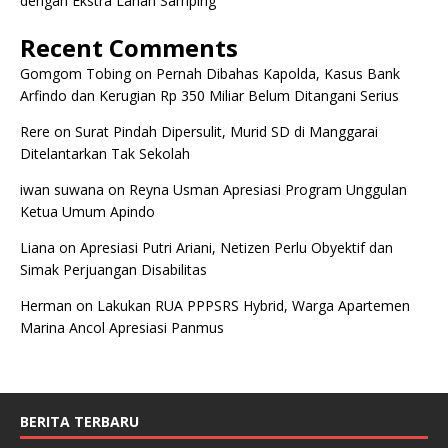
dengan Ekstra Lahan Samping
Recent Comments
Gomgom Tobing
on
Pernah Dibahas Kapolda, Kasus Bank
Arfindo dan Kerugian Rp 350 Miliar Belum Ditangani Serius
Rere
on
Surat Pindah Dipersulit, Murid SD di Manggarai
Ditelantarkan Tak Sekolah
iwan suwana
on
Reyna Usman Apresiasi Program Unggulan
Ketua Umum Apindo
Liana
on
Apresiasi Putri Ariani, Netizen Perlu Obyektif dan
Simak Perjuangan Disabilitas
Herman
on
Lakukan RUA PPPSRS Hybrid, Warga Apartemen
Marina Ancol Apresiasi Panmus
BERITA TERBARU