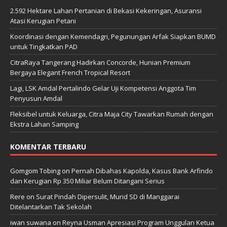
2.592 Hektare Lahan Pertanian di Bekasi Kekeringan, Asuransi
Atasi Kerugian Petani
Koordinasi dengan Kemendagri, Pegunungan Arfak Siapkan BUMD
untuk Tingkatkan PAD
CitraRaya Tangerang Hadirkan Concorde, Hunian Premium
Bergaya Elegant French Tropical Resort
Lagi, LSK Amdal Pertalindo Gelar Uji Kompetensi Anggota Tim
Penyusun Amdal
Fleksibel untuk Keluarga, Citra Maja City Tawarkan Rumah dengan
Ekstra Lahan Samping
KOMENTAR TERBARU
Gomgom Tobing
on
Pernah Dibahas Kapolda, Kasus Bank Arfindo
dan Kerugian Rp 350 Miliar Belum Ditangani Serius
Rere
on
Surat Pindah Dipersulit, Murid SD di Manggarai
Ditelantarkan Tak Sekolah
iwan suwana
on
Reyna Usman Apresiasi Program Unggulan Ketua