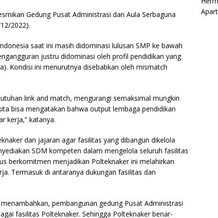
Herm
Apar
esmikan Gedung Pusat Administrasi dan Aula Serbaguna
/12/2022).
Indonesia saat ini masih didominasi lulusan SMP ke bawah
engangguran justru didominasi oleh profil pendidikan yang
na). Kondisi ini menurutnya disebabkan oleh mismatch
kebutuhan link and match, mengurangi semaksimal mungkin
 kita bisa mengatakan bahwa output lembaga pendidikan
r kerja,” katanya.
naker dan jajaran agar fasilitas yang dibangun dikelola
nyediakan SDM kompeten dalam mengelola seluruh fasilitas
us berkomitmen menjadikan Polteknaker ini melahirkan
ja. Termasuk di antaranya dukungan fasilitas dan
i, menambahkan, pembangunan gedung Pusat Administrasi
gai fasilitas Polteknaker. Sehingga Polteknaker benar-