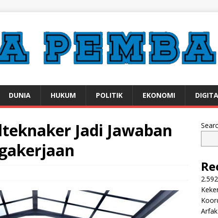
DUNIA
HUKUM
POLITIK
EKONOMI
DIGIT
teknaker Jadi Jawaban
Sear
gakerjaan
Re
2.592
Keker
Koor
Arfa