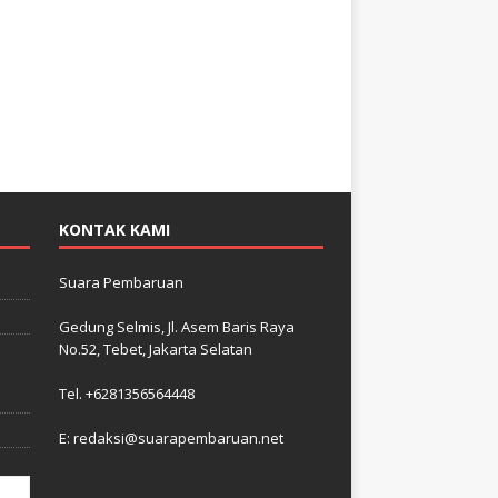
KONTAK KAMI
Suara Pembaruan
Gedung Selmis, Jl. Asem Baris Raya
No.52, Tebet, Jakarta Selatan
–
i
Tel. +6281356564448
E: redaksi@suarapembaruan.net