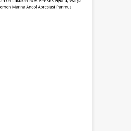
an
on
Lakukan RUA PPPSRS Hybrid, Warga
temen Marina Ancol Apresiasi Panmus