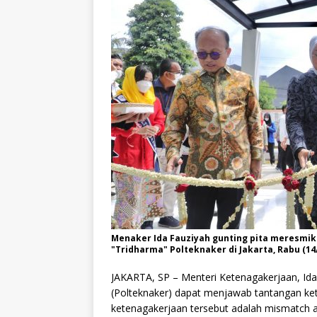
Menaker Ida Fauziyah gunting pita meresmik
"Tridharma" Polteknaker di Jakarta, Rabu (14/
JAKARTA, SP – Menteri Ketenagakerjaan, Ida
(Polteknaker) dapat menjawab tantangan ket
ketenagakerjaan tersebut adalah mismatch a