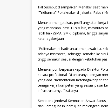
Hal tersebut disampaikan Menaker saat mer
“Tridharma” Polteknaker di Jakarta, Rabu (14
Menaker mengatakan, profil angkatan kerja 
yang mencapai 56%. Di sisi lain, mayoritas p
lebih baik (SMA, SMK, diploma, hingga sarja
ketenagakerjaan.
“Poltenaker ini hadir untuk menjawab itu, 
adanya mismatch, sehingga semakin ke sini
tinggi semakin sesuai dengan kebutuhan pasa
Menaker pun berpesan kepada Direktur Poltek
secara profesional. Di antaranya dengan me
yang ada. “Kementerian Ketenagakerjaan ter
tenaga kerja kompeten yang sesuai pasar ker
infrastrukturnya,” katanya.
Sekretaris Jenderal Kemnaker, Anwar Sanus
dan Serbaguna ini bertujuan melengkapi berba