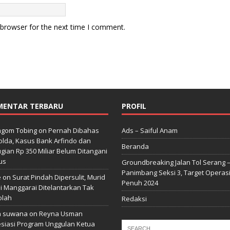
 browser for the next time I comment.
MENTAR TERBARU
PROFIL
gom Tobing
on
Pernah Dibahas
Ads – Saiful Anam
lda, Kasus Bank Arfindo dan
Beranda
gian Rp 350 Miliar Belum Ditangani
us
Groundbreaking Jalan Tol Serang 
Panimbang Seksi 3, Target Operas
e
on
Surat Pindah Dipersulit, Murid
Penuh 2024
i Manggarai Ditelantarkan Tak
olah
Redaksi
n suwana
on
Reyna Usman
siasi Program Unggulan Ketua