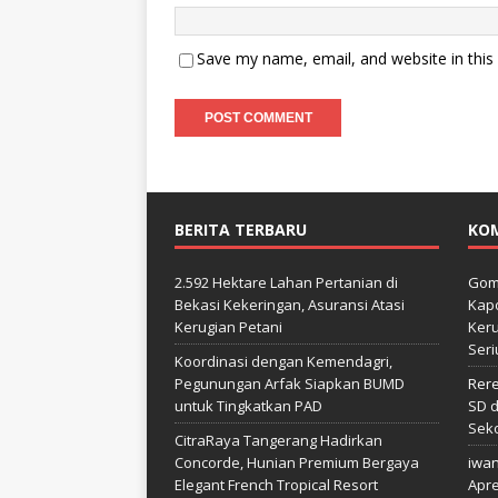
Save my name, email, and website in this
BERITA TERBARU
KO
2.592 Hektare Lahan Pertanian di
Gom
Bekasi Kekeringan, Asuransi Atasi
Kapo
Kerugian Petani
Keru
Seri
Koordinasi dengan Kemendagri,
Pegunungan Arfak Siapkan BUMD
Rer
untuk Tingkatkan PAD
SD d
Sek
CitraRaya Tangerang Hadirkan
Concorde, Hunian Premium Bergaya
iwa
Elegant French Tropical Resort
Apre