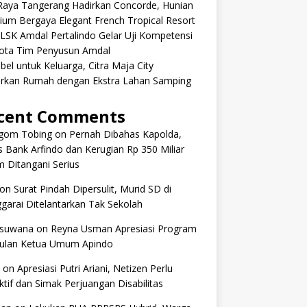
aRaya Tangerang Hadirkan Concorde, Hunian
um Bergaya Elegant French Tropical Resort
 LSK Amdal Pertalindo Gelar Uji Kompetensi
ota Tim Penyusun Amdal
ibel untuk Keluarga, Citra Maja City
rkan Rumah dengan Ekstra Lahan Samping
cent Comments
om Tobing
on
Pernah Dibahas Kapolda,
 Bank Arfindo dan Kerugian Rp 350 Miliar
 Ditangani Serius
on
Surat Pindah Dipersulit, Murid SD di
arai Ditelantarkan Tak Sekolah
 suwana
on
Reyna Usman Apresiasi Program
ulan Ketua Umum Apindo
on
Apresiasi Putri Ariani, Netizen Perlu
tif dan Simak Perjuangan Disabilitas