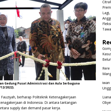
Citr
Premi
Lagi,
Angg
Fleks
Tawa
Re
Gomg
Kasus
Belum
Rere
Mangg
iwan
an Gedung Pusat Administrasi dan Aula Serbaguna
12/2022).
Ungg
Liana
 Fauziyah, berharap Politeknik Ketenagakerjaan
Obyek
enagakerjaan di Indonesia. Di antara tantangan
ntara supply dan demand pasar kerja.