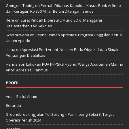
Gomgom Tobing
on
Pernah Dibahas Kapolda, Kasus Bank Arfindo
dan Kerugian Rp 350 Miliar Belum Ditangani Serius
Rere
on
Surat Pindah Dipersulit, Murid SD di Manggarai
Ditelantarkan Tak Sekolah
iwan suwana
on
Reyna Usman Apresiasi Program Unggulan Ketua
Umum Apindo
Liana
on
Apresiasi Putri Ariani, Netizen Perlu Obyektif dan Simak
Perjuangan Disabilitas
Herman
on
Lakukan RUA PPPSRS Hybrid, Warga Apartemen Marina
Ancol Apresiasi Panmus
PROFIL
Ads – Saiful Anam
Beranda
Groundbreaking Jalan Tol Serang – Panimbang Seksi 3, Target
Operasi Penuh 2024
Redaksi