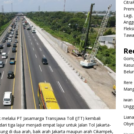
Citr
Premi
Lagi,
Angg
Fleks
Tawa
Re
Gomg
Kasus
Belum
Rere
Mangg
iwan
Ungg
Liana
 melalui PT Jasamarga Transjawa Toll (JTT) kembali
Obyek
ri tiga lajur menjadi empat lajur untuk Jalan Tol Jakarta-
sung di dua arah, baik arah Jakarta maupun arah Cikampek,