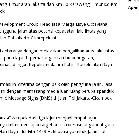
Herm
ang Timur arah Jakarta dan Km 50 Karawang Timur s.d Km
Apar
ek.
evelopment Group Head Jasa Marga Lisye Octaviana
una jalan atas potensi kepadatan lalu lintas yang
lan Tol Jakarta-Cikampek ini.
i antaranya dengan melakukan pengalihan arus lalu lintas
a pada lajur 1, pemasangan rambu peringatan,
nasi dengan Kepolisian dalam hal ini Patroli Jalan Raya
asi ini diterima dengan baik oleh pengguna jalan, Jasa
n ini dengan memasang media luar ruang berupa spanduk
mic Message Signs (DMS) di Jalan Tol Jakarta-Cikampek
arta-Cikampek dari tiga lajur menjadi empat lajur
ya telah mencapai target untuk operasi fungsional guna
ri Raya Idul Fitri 1443 H, khususnya untuk Jalan Tol