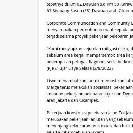
tepatnya di Km 62 Dawuan s.d Km 50 Karaw
67 Simpang Susun (SS) Dawuan arah Cikamp
Corporate Communication and Community D
menyampaikan permohonan maaf kepada pengg
terjadi selama proyek pekerjaan pelebaran Ja
“Kami menyiapkan sejumlah mitigasi risiko, d
sebelum area kerja, mempersempit area kerj
penempatan petugas flagman, serta berkoordi
(PJR),” ujar Lisye Selasa (2/8/2022).
Lisye menambahkan, untuk memastikan inform
Marga terus melakukan sosialisasi pekerjaa
imbauan pekerjaan pelebaran lajur dan Dyna
arah Jakarta dan Cikampek.
Pekerjaan konstruksi pelebaran Jalan Tol Jak
merupakan pekerjaan lanjutan yang sebelumn
menunjang kelancaran arus mudik dan balik Ha
Jakarta-Cikampek arah Jakarta.