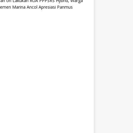
an
on
Lakukan RUA PPPSRS Hybrid, Warga
temen Marina Ancol Apresiasi Panmus