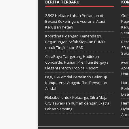
BERITA TERBARU
KO
2.592 Hektare Lahan Pertanian di
Gom
Bekasi Kekeringan, Asuransi Atasi
Kapo
Kerugian Petani
Keru
Seri
Koordinasi dengan Kemendagri,
Pegunungan Arfak Siapkan BUMD
Rer
untuk Tingkatkan PAD
SD d
Sek
CitraRaya Tangerang Hadirkan
Concorde, Hunian Premium Bergaya
iwa
Elegant French Tropical Resort
Apre
Umu
Lagi, LSK Amdal Pertalindo Gelar Uji
Kompetensi Anggota Tim Penyusun
Lian
Amdal
Perl
Disa
Fleksibel untuk Keluarga, Citra Maja
City Tawarkan Rumah dengan Ekstra
Her
Lahan Samping
Hybr
Anco