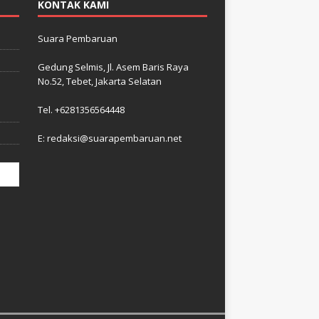
KONTAK KAMI
Suara Pembaruan
Gedung Selmis, Jl. Asem Baris Raya
No.52, Tebet, Jakarta Selatan
–
i
Tel. +6281356564448
E: redaksi@suarapembaruan.net