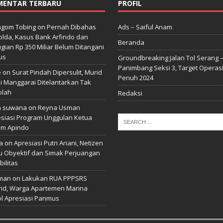
MENTAR TERBARU
PROFIL
gom Tobing
on
Pernah Dibahas
Ads – Saiful Anam
lda, Kasus Bank Arfindo dan
Beranda
gian Rp 350 Miliar Belum Ditangani
us
Groundbreaking Jalan Tol Serang 
Panimbang Seksi 3, Target Operas
e
on
Surat Pindah Dipersulit, Murid
Penuh 2024
i Manggarai Ditelantarkan Tak
olah
Redaksi
n suwana
on
Reyna Usman
siasi Program Unggulan Ketua
m Apindo
a
on
Apresiasi Putri Ariani, Netizen
u Obyektif dan Simak Perjuangan
bilitas
man
on
Lakukan RUA PPPSRS
id, Warga Apartemen Marina
l Apresiasi Panmus