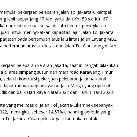
h memulai pekerjaan pelebaran Jalan Tol Jakarta-Cikampek
ng lebih sepanjang 17 Km, yaitu dari Km 50 s.d Km 67.
Cikampek ini merupakan salah satu bentuk peningkatan
uan untuk meningkatkan kapasitas lajur Jalan Tol Jakarta-
padatan pada pertemuan arus lalu lintas Jalan Layang MBZ
 pertemuan arus lalu lintas dari Jalan Tol Cipularang di Km
rjaan pelebaran ke arah Jakarta, saat ini tengah dilakukan
erta di area simpang susun dan main road Karawang Timur
 seluruh kontruksi pekerjaan pelebaran jalur baik arah
an dapat mendukung pelayanan Jasa Marga yang optimal
dik dan balik Hari Raya Natal 2022 dan Tahun Baru 2023.
rata yang melintas di Jalan Tol Jakarta-Cikampek sebanyak
022, meningkat sebesar 14,57% dibanding periode yang
lan Tol Jakarta-Cikampek sangat dibutuhkan untuk