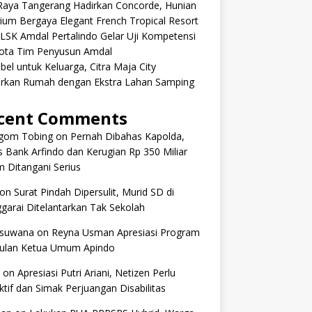
aRaya Tangerang Hadirkan Concorde, Hunian
um Bergaya Elegant French Tropical Resort
 LSK Amdal Pertalindo Gelar Uji Kompetensi
ota Tim Penyusun Amdal
ibel untuk Keluarga, Citra Maja City
rkan Rumah dengan Ekstra Lahan Samping
cent Comments
om Tobing
on
Pernah Dibahas Kapolda,
 Bank Arfindo dan Kerugian Rp 350 Miliar
 Ditangani Serius
on
Surat Pindah Dipersulit, Murid SD di
arai Ditelantarkan Tak Sekolah
 suwana
on
Reyna Usman Apresiasi Program
ulan Ketua Umum Apindo
on
Apresiasi Putri Ariani, Netizen Perlu
tif dan Simak Perjuangan Disabilitas