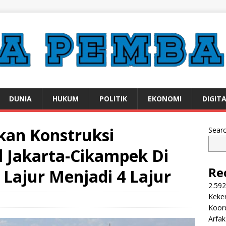
DUNIA
HUKUM
POLITIK
EKONOMI
DIGIT
kan Konstruksi
Sear
l Jakarta-Cikampek Di
Re
 Lajur Menjadi 4 Lajur
2.592
Keker
Koor
Arfa