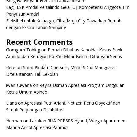
Bergaya Elegant French Tropical Resort
Lagi, LSK Amdal Pertalindo Gelar Uji Kompetensi Anggota Tim
Penyusun Amdal
Fleksibel untuk Keluarga, Citra Maja City Tawarkan Rumah
dengan Ekstra Lahan Samping
Recent Comments
Gomgom Tobing
on
Pernah Dibahas Kapolda, Kasus Bank
Arfindo dan Kerugian Rp 350 Miliar Belum Ditangani Serius
Rere
on
Surat Pindah Dipersulit, Murid SD di Manggarai
Ditelantarkan Tak Sekolah
iwan suwana
on
Reyna Usman Apresiasi Program Unggulan
Ketua Umum Apindo
Liana
on
Apresiasi Putri Ariani, Netizen Perlu Obyektif dan
Simak Perjuangan Disabilitas
Herman
on
Lakukan RUA PPPSRS Hybrid, Warga Apartemen
Marina Ancol Apresiasi Panmus