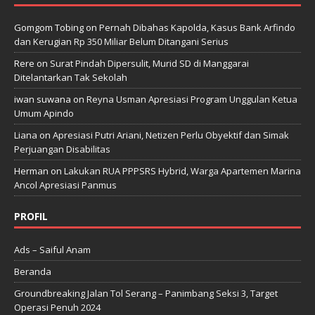
Gomgom Tobing
on
Pernah Dibahas Kapolda, Kasus Bank Arfindo
dan Kerugian Rp 350 Miliar Belum Ditangani Serius
Rere
on
Surat Pindah Dipersulit, Murid SD di Manggarai
Ditelantarkan Tak Sekolah
iwan suwana
on
Reyna Usman Apresiasi Program Unggulan Ketua
Umum Apindo
Liana
on
Apresiasi Putri Ariani, Netizen Perlu Obyektif dan Simak
Perjuangan Disabilitas
Herman
on
Lakukan RUA PPPSRS Hybrid, Warga Apartemen Marina
Ancol Apresiasi Panmus
PROFIL
Ads – Saiful Anam
Beranda
Groundbreaking Jalan Tol Serang – Panimbang Seksi 3, Target
Operasi Penuh 2024