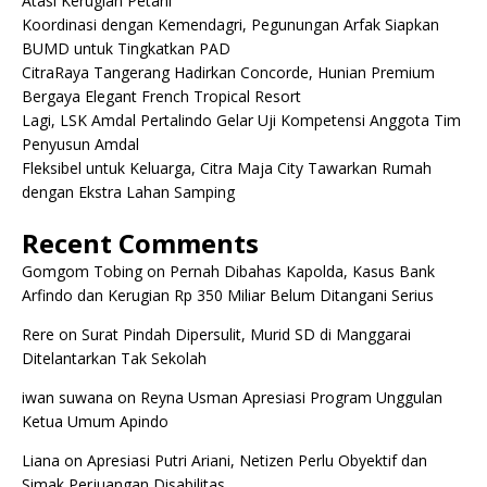
Atasi Kerugian Petani
Koordinasi dengan Kemendagri, Pegunungan Arfak Siapkan
BUMD untuk Tingkatkan PAD
CitraRaya Tangerang Hadirkan Concorde, Hunian Premium
Bergaya Elegant French Tropical Resort
Lagi, LSK Amdal Pertalindo Gelar Uji Kompetensi Anggota Tim
Penyusun Amdal
Fleksibel untuk Keluarga, Citra Maja City Tawarkan Rumah
dengan Ekstra Lahan Samping
Recent Comments
Gomgom Tobing
on
Pernah Dibahas Kapolda, Kasus Bank
Arfindo dan Kerugian Rp 350 Miliar Belum Ditangani Serius
Rere
on
Surat Pindah Dipersulit, Murid SD di Manggarai
Ditelantarkan Tak Sekolah
iwan suwana
on
Reyna Usman Apresiasi Program Unggulan
Ketua Umum Apindo
Liana
on
Apresiasi Putri Ariani, Netizen Perlu Obyektif dan
Simak Perjuangan Disabilitas