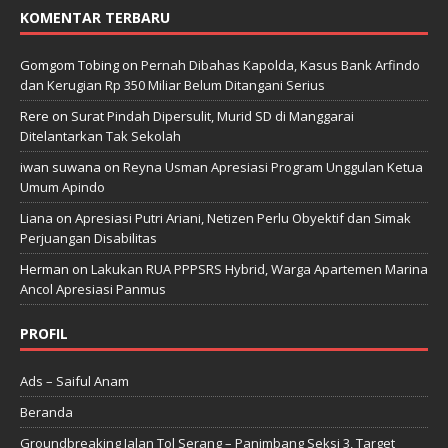
KOMENTAR TERBARU
Gomgom Tobing
on
Pernah Dibahas Kapolda, Kasus Bank Arfindo
dan Kerugian Rp 350 Miliar Belum Ditangani Serius
Rere
on
Surat Pindah Dipersulit, Murid SD di Manggarai
Ditelantarkan Tak Sekolah
iwan suwana
on
Reyna Usman Apresiasi Program Unggulan Ketua
Umum Apindo
Liana
on
Apresiasi Putri Ariani, Netizen Perlu Obyektif dan Simak
Perjuangan Disabilitas
Herman
on
Lakukan RUA PPPSRS Hybrid, Warga Apartemen Marina
Ancol Apresiasi Panmus
PROFIL
Ads – Saiful Anam
Beranda
Groundbreaking Jalan Tol Serang – Panimbang Seksi 3, Target