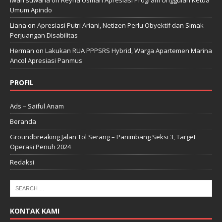
iwan suwana
on
Reyna Usman Apresiasi Program Unggulan Ketua
Umum Apindo
Liana
on
Apresiasi Putri Ariani, Netizen Perlu Obyektif dan Simak
Perjuangan Disabilitas
Herman
on
Lakukan RUA PPPSRS Hybrid, Warga Apartemen Marina
Ancol Apresiasi Panmus
PROFIL
Ads – Saiful Anam
Beranda
Groundbreaking Jalan Tol Serang – Panimbang Seksi 3, Target
Operasi Penuh 2024
Redaksi
KONTAK KAMI