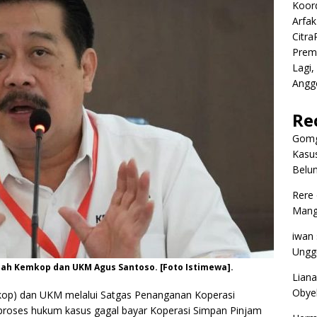
Koor
Arfa
Citr
Premi
Lagi,
Angg
Re
Gomg
Kasus
Belum
Rere
Mangg
iwan
Ungg
ah Kemkop dan UKM Agus Santoso. [Foto Istimewa].
Liana
Obyek
kop) dan UKM melalui Satgas Penanganan Koperasi
proses hukum kasus gagal bayar Koperasi Simpan Pinjam