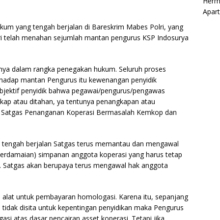
Herm
Apar
m yang tengah berjalan di Bareskrim Mabes Polri, yang
ri telah menahan sejumlah mantan pengurus KSP Indosurya
snya dalam rangka penegakan hukum. Seluruh proses
hadap mantan Pengurus itu kewenangan penyidik
subjektif penyidik bahwa pegawai/pengurus/pengawas
gkap atau ditahan, ya tentunya penangkapan atau
ua Satgas Penanganan Koperasi Bermasalah Kemkop dan
 tengah berjalan Satgas terus memantau dan mengawal
perdamaian) simpanan anggota koperasi yang harus tetap
a. Satgas akan berupaya terus mengawal hak anggota
i alat untuk pembayaran homologasi. Karena itu, sepanjang
an tidak disita untuk kepentingan penyidikan maka Pengurus
i atas dasar pencairan asset koperasi. Tetapi jika