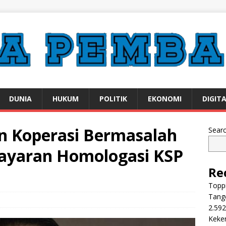
DUNIA
HUKUM
POLITIK
EKONOMI
DIGIT
n Koperasi Bermasalah
Sear
ayaran Homologasi KSP
Re
Toppi
Tange
2.592
Keker