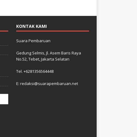
KONTAK KAMI
Suara Pembaruan
Gedung Selmis, Jl. Asem Baris Raya
No.52, Tebet, Jakarta Selatan
–
i
Tel. +6281356564448
E: redaksi@suarapembaruan.net