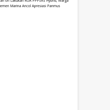
an
on
Lakukan RUA PPPSRS Hybrid, Warga
temen Marina Ancol Apresiasi Panmus