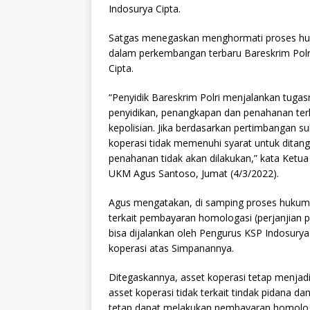
Indosurya Cipta.
Satgas menegaskan menghormati proses huku
dalam perkembangan terbaru Bareskrim Pol
Cipta.
“Penyidik Bareskrim Polri menjalankan tuga
penyidikan, penangkapan dan penahanan ter
kepolisian. Jika berdasarkan pertimbangan 
koperasi tidak memenuhi syarat untuk ditan
penahanan tidak akan dilakukan,” kata Ket
UKM Agus Santoso, Jumat (4/3/2022).
Agus mengatakan, di samping proses hukum
terkait pembayaran homologasi (perjanjian 
bisa dijalankan oleh Pengurus KSP Indosury
koperasi atas Simpanannya.
Ditegaskannya, asset koperasi tetap menjad
asset koperasi tidak terkait tindak pidana d
tetap dapat melakukan pembayaran homologas