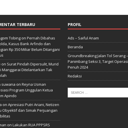
MENTAR TERBARU
PROFIL
gom Tobing
on
Pernah Dibahas
Ads – Saiful Anam
lda, Kasus Bank Arfindo dan
Beranda
gian Rp 350 Miliar Belum Ditangani
us
Groundbreaking Jalan Tol Serang 
Panimbang Seksi 3, Target Operas
e
on
Surat Pindah Dipersulit, Murid
Penuh 2024
i Manggarai Ditelantarkan Tak
olah
Redaksi
n suwana
on
Reyna Usman
siasi Program Unggulan Ketua
m Apindo
a
on
Apresiasi Putri Ariani, Netizen
u Obyektif dan Simak Perjuangan
bilitas
man
on
Lakukan RUA PPPSRS