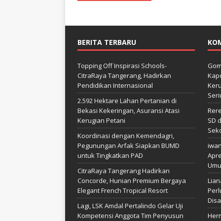
BERITA TERBARU
KO
Topping Off Inspirasi Schools-
Gom
CitraRaya Tangerang, Hadirkan
Kapo
Pendidikan Internasional
Keru
Seri
2.592 Hektare Lahan Pertanian di
Bekasi Kekeringan, Asuransi Atasi
Rer
Kerugian Petani
SD d
Sek
Koordinasi dengan Kemendagri,
Pegunungan Arfak Siapkan BUMD
iwa
untuk Tingkatkan PAD
Apre
Umu
CitraRaya Tangerang Hadirkan
Concorde, Hunian Premium Bergaya
Lian
Elegant French Tropical Resort
Perl
Disa
Lagi, LSK Amdal Pertalindo Gelar Uji
Kompetensi Anggota Tim Penyusun
Her