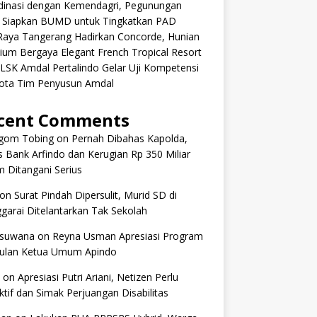
dinasi dengan Kemendagri, Pegunungan
k Siapkan BUMD untuk Tingkatkan PAD
aRaya Tangerang Hadirkan Concorde, Hunian
um Bergaya Elegant French Tropical Resort
 LSK Amdal Pertalindo Gelar Uji Kompetensi
ota Tim Penyusun Amdal
cent Comments
om Tobing
on
Pernah Dibahas Kapolda,
 Bank Arfindo dan Kerugian Rp 350 Miliar
 Ditangani Serius
on
Surat Pindah Dipersulit, Murid SD di
arai Ditelantarkan Tak Sekolah
 suwana
on
Reyna Usman Apresiasi Program
ulan Ketua Umum Apindo
on
Apresiasi Putri Ariani, Netizen Perlu
tif dan Simak Perjuangan Disabilitas